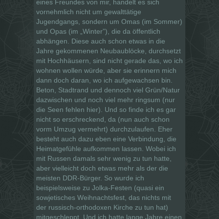
eines Freundes von mir, handelt es sich
vornehmlich nicht um gewalttätige
Jugendgangs, sondern um Omas (im Sommer)
und Opas (im „Winter”), die da öffentlich
abhängen. Diese auch schon etwas in die
Jahre gekommenen Neubaublöcke, durchsetzt
mit Hochhäusern, sind nicht gerade das, wo ich
wohnen wollen würde, aber sie erinnern mich
dann doch daran, wo ich aufgewachsen bin.
Beton, Stadtrand und dennoch viel Grün/Natur
dazwischen und noch viel mehr ringsum (nur
die Seen fehlen hier). Und so finde ich es gar
nicht so erschreckend, da (nun auch schon
vorm Umzug vermehrt) durchzulaufen. Eher
besteht auch dazu eben eine Verbindung, die
Heimatgefühle aufkommen lassen. Wobei ich
mit Russen damals sehr wenig zu tun hatte,
aber vielleicht doch etwas mehr als der die
meisten DDR-Bürger. So wurde ich
beispielsweise zu Jolka-Festen (quasi ein
sowjetisches Weihnachtsfest, das nichts mit
der russisch-orthodoxen Kirche zu tun hat)
mitgeschleppt. Und ich hatte lange Jahre einen