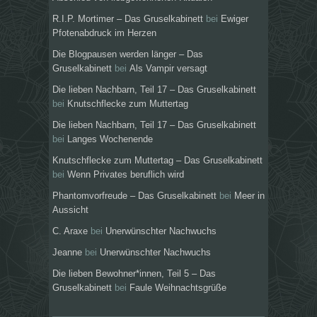
R.I.P. Mortimer – Das Gruselkabinett
bei
Ewiger
Pfotenabdruck im Herzen
Die Blogpausen werden länger – Das
Gruselkabinett
bei
Als Vampir versagt
Die lieben Nachbarn, Teil 17 – Das Gruselkabinett
bei
Knutschflecke zum Muttertag
Die lieben Nachbarn, Teil 17 – Das Gruselkabinett
bei
Langes Wochenende
Knutschflecke zum Muttertag – Das Gruselkabinett
bei
Wenn Privates beruflich wird
Phantomvorfreude – Das Gruselkabinett
bei
Meer in
Aussicht
C. Araxe
bei
Unerwünschter Nachwuchs
Jeanne
bei
Unerwünschter Nachwuchs
Die lieben Bewohner*innen, Teil 5 – Das
Gruselkabinett
bei
Faule Weihnachtsgrüße