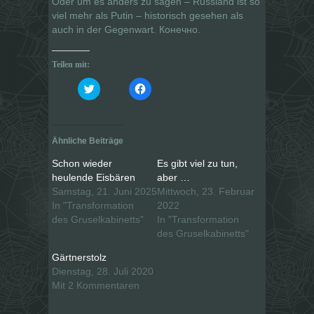
Oder um es anders zu sagen – Russland ist so
viel mehr als Putin – historisch gesehen als
auch in der Gegenwart. Конечно.
Teilen mit:
K
K
l
l
i
i
c
c
k
k
,
,
u
u
Ähnliche Beiträge
m
m
ü
a
b
u
Schon wieder
Es gibt viel zu tun,
e
f
heulende Eisbären
aber …
r
F
T
a
Samstag, 21. Juni 2025
Mittwoch, 23. Februar
w
c
i
e
In "Transformation
2022
t
b
des Gruselkabinetts"
In "Transformation
t
o
e
o
des Gruselkabinetts"
r
k
z
z
u
u
Gärtnerstolz
t
t
Dienstag, 28. Juli 2020
e
e
i
i
Mit 2 Kommentaren
l
l
e
e
n
n
(
(