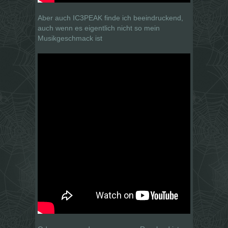
Aber auch IC3PEAK finde ich beeindruckend,
auch wenn es eigentlich nicht so mein
Musikgeschmack ist