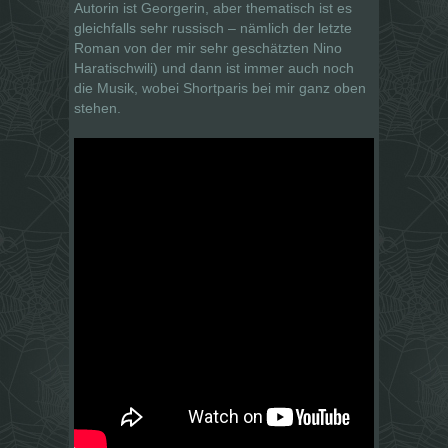
Autorin ist Georgerin, aber thematisch ist es
gleichfalls sehr russisch – nämlich der letzte
Roman von der mir sehr geschätzten Nino
Haratischwili) und dann ist immer auch noch
die Musik, wobei Shortparis bei mir ganz oben
stehen.