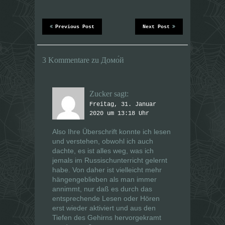
W
W
i
i
r
r
d
d
Previous Post
Next Post
i
i
n
n
n
n
e
e
u
u
3 Kommentare zu Домо́й
e
e
m
m
F
F
e
e
n
n
s
s
Zucker
sagt:
t
t
e
e
Freitag, 31. Januar
r
r
g
2020 um 13:18 Uhr
g
e
e
ö
ö
Also Ihre Überschrift konnte ich lesen
f
f
f
f
und verstehen, obwohl ich auch
n
n
e
e
dachte, es ist alles weg, was ich
t
t
jemals im Russischunterricht gelernt
)
)
habe. Von daher ist vielleicht mehr
hängengeblieben als man immer
annimmt, nur daß es durch das
entsprechende Lesen oder Hören
erst wieder aktiviert und aus den
Tiefen des Gehirns hervorgekramt