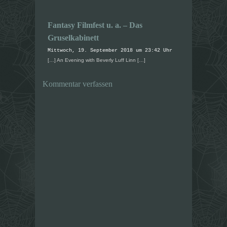
e
e
n
n
s
s
t
t
Fantasy Filmfest u. a. – Das
e
e
r
r
Gruselkabinett
g
g
e
e
Mittwoch, 19. September 2018 um 23:42 Uhr
ö
ö
f
f
[…] An Evening with Beverly Luff Linn […]
f
f
n
n
e
e
t
t
Kommentar verfassen
)
)