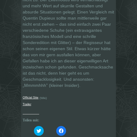
und mehr Wert auf skurrile Gestalten und
absurde Situationen gelegt. Einen Vergleich mit
Quentin Dupieux sollte man mittlerweile gar
nicht erst ziehen – das sind einfach zwei Paar
verschiedene Schuhe (ein extravagantes
französisches Modell und eine schrille
Sonderedition mit Glitter) – der Regisseur hat
schon seinen eigenen Stil. Etwas kürzer hätte
das von mir gern ausfallen können, aber
Gefallen habe ich an dieser eigenwilligen Art
inzwischen schon gefunden. Geschmacksache
ist das nicht, denn hier geht es um
Geschmacklosigkeit. Und ansonsten:
„Mmmmhhh” (kleiner Insider).
Official Site
(Wiki)
Trailer
Teilen mit:
K
K
l
l