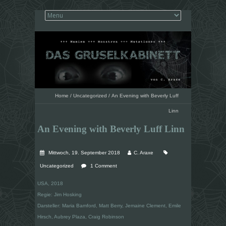
Home
/
Uncategorized
/
An Evening with Beverly Luff
Linn
An Evening with Beverly Luff Linn
Mittwoch, 19. September 2018
C. Araxe
Uncategorized
1 Comment
USA, 2018
Regie: Jim Hosking
Darsteller: Maria Bamford, Matt Berry, Jemaine Clement, Emile
Hirsch, Aubrey Plaza, Craig Robinson