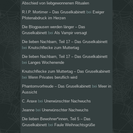
Abschied von liebgewonnenen Ritualen
R.I.P. Mortimer – Das Gruselkabinett
bei
Ewiger
Pfotenabdruck im Herzen
Die Blogpausen werden länger – Das
Gruselkabinett
bei
Als Vampir versagt
Die lieben Nachbarn, Teil 17 – Das Gruselkabinett
bei
Knutschflecke zum Muttertag
Die lieben Nachbarn, Teil 17 – Das Gruselkabinett
bei
Langes Wochenende
Knutschflecke zum Muttertag – Das Gruselkabinett
bei
Wenn Privates beruflich wird
Phantomvorfreude – Das Gruselkabinett
bei
Meer in
Aussicht
C. Araxe
bei
Unerwünschter Nachwuchs
Jeanne
bei
Unerwünschter Nachwuchs
Die lieben Bewohner*innen, Teil 5 – Das
Gruselkabinett
bei
Faule Weihnachtsgrüße