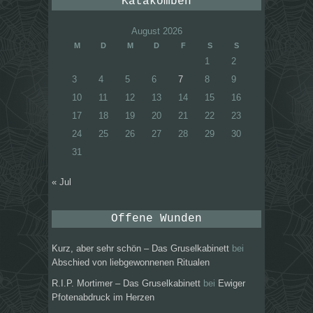
Katakomben
August 2026
M
D
M
D
F
S
S
1
2
3
4
5
6
7
8
9
10
11
12
13
14
15
16
17
18
19
20
21
22
23
24
25
26
27
28
29
30
31
« Jul
Offene Wunden
Kurz, aber sehr schön – Das Gruselkabinett
bei
Abschied von liebgewonnenen Ritualen
R.I.P. Mortimer – Das Gruselkabinett
bei
Ewiger
Pfotenabdruck im Herzen