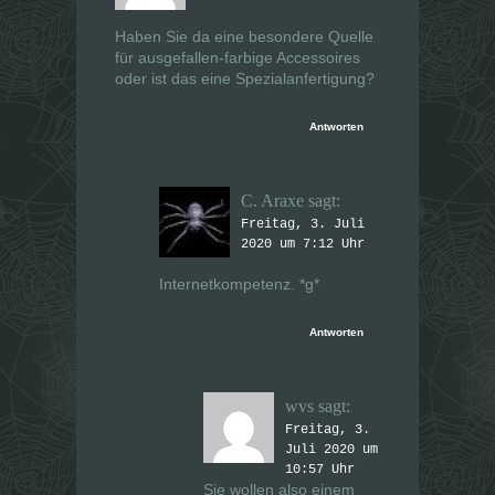
e
e
ö
ö
Haben Sie da eine besondere Quelle
f
f
f
f
für ausgefallen-farbige Accessoires
n
n
e
e
oder ist das eine Spezialanfertigung?
t
t
)
)
Antworten
C. Araxe
sagt:
Freitag, 3. Juli
2020 um 7:12 Uhr
Internetkompetenz. *g*
Antworten
wvs
sagt:
Freitag, 3.
Juli 2020 um
10:57 Uhr
Sie wollen also einem