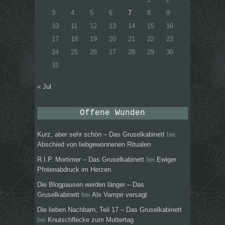
3
4
5
6
7
8
9
10
11
12
13
14
15
16
17
18
19
20
21
22
23
24
25
26
27
28
29
30
31
« Jul
Offene Wunden
Kurz, aber sehr schön – Das Gruselkabinett
bei
Abschied von liebgewonnenen Ritualen
R.I.P. Mortimer – Das Gruselkabinett
bei
Ewiger
Pfotenabdruck im Herzen
Die Blogpausen werden länger – Das
Gruselkabinett
bei
Als Vampir versagt
Die lieben Nachbarn, Teil 17 – Das Gruselkabinett
bei
Knutschflecke zum Muttertag