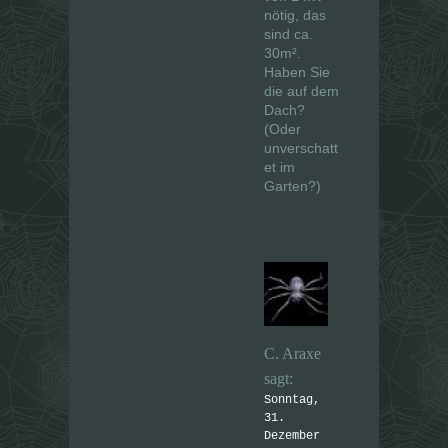
nötig, das
sind ca.
30m².
Haben Sie
die auf dem
Dach?
(Oder
unverschatt
et im
Garten?)
C. Araxe
sagt:
Sonntag,
31.
Dezember