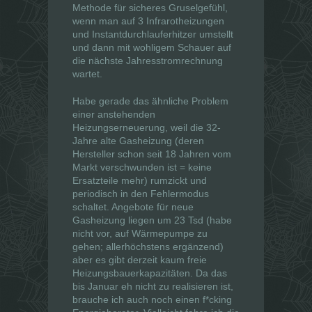
f
f
Methode für sicheres Gruselgefühl,
n
n
e
e
wenn man auf 3 Infrarotheizungen
t
t
und Instantdurchlauferhitzer umstellt
)
)
und dann mit wohligem Schauer auf
die nächste Jahresstromrechnung
wartet.
Habe gerade das ähnliche Problem
einer anstehenden
Heizungserneuerung, weil die 32-
Jahre alte Gasheizung (deren
Hersteller schon seit 18 Jahren vom
Markt verschwunden ist = keine
Ersatzteile mehr) rumzickt und
periodisch in den Fehlermodus
schaltet. Angebote für neue
Gasheizung liegen um 23 Tsd (habe
nicht vor, auf Wärmepumpe zu
gehen; allerhöchstens ergänzend)
aber es gibt derzeit kaum freie
Heizungsbauerkapazitäten. Da das
bis Januar eh nicht zu realisieren ist,
brauche ich auch noch einen f*cking