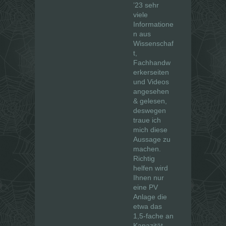
’23 sehr
viele
Informatione
n aus
Wissenschaf
t,
Fachhandw
erkerseiten
und Videos
angesehen
& gelesen,
deswegen
traue ich
mich diese
Aussage zu
machen.
Richtig
helfen wird
Ihnen nur
eine PV
Anlage die
etwa das
1,5-fache an
Kapazität