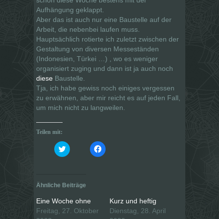
Aufhängung geklappt.
Aber das ist auch nur eine Baustelle auf der
Arbeit, die nebenbei laufen muss.
Hauptsächlich rotierte ich zuletzt zwischen der
Gestaltung von diversen Messeständen
(Indonesien, Türkei …) , wo es weniger
organisiert zuging und dann ist ja auch noch
diese
Baustelle.
Tja, ich habe gewiss noch einiges vergessen
zu erwähnen, aber mir reicht es auf jeden Fall,
um mich nicht zu langweilen.
Teilen mit:
K
K
l
l
i
i
c
c
k
k
,
,
u
u
Ähnliche Beiträge
m
m
ü
a
b
u
Eine Woche ohne
Kurz und heftig
e
f
Freitag, 27. Oktober
Dienstag, 28. April
r
F
T
a