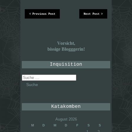
Previous Post
Next Post
Vorsicht,
bissige Blogggerin!
Inquisition
Suche
nach:
Katakomben
August 2026
M
D
M
D
F
S
S
1
2