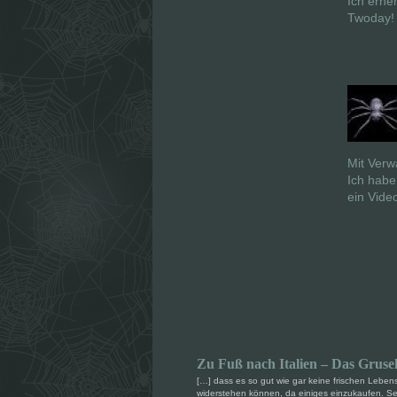
Ich erne
Twoday! 
Mit Verw
Ich habe
ein Vide
Zu Fuß nach Italien – Das Gruse
[…] dass es so gut wie gar keine frischen Lebens
widerstehen können, da einiges einzukaufen. Seet