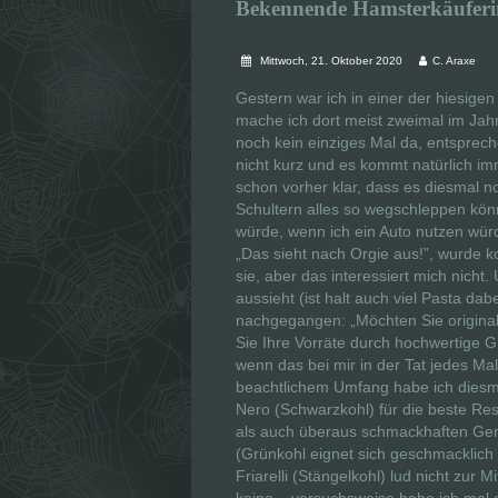
Bekennende Hamsterkäuferi
Mittwoch, 21. Oktober 2020
C. Araxe
Gestern war ich in einer der hiesigen
mache ich dort meist zweimal im Jah
noch kein einziges Mal da, entsprech
nicht kurz und es kommt natürlich i
schon vorher klar, dass es diesmal no
Schultern alles so wegschleppen kön
würde, wenn ich ein Auto nutzen wür
„Das sieht nach Orgie aus!”, wurde k
sie, aber das interessiert mich nic
aussieht (ist halt auch viel Pasta d
nachgegangen: „Möchten Sie original
Sie Ihre Vorräte durch hochwertige 
wenn das bei mir in der Tat jedes Mal
beachtlichem Umfang habe ich diesm
Nero (Schwarzkohl) für die beste Res
als auch überaus schmackhaften Gemü
(Grünkohl eignet sich geschmacklich 
Friarelli (Stängelkohl) lud nicht zur