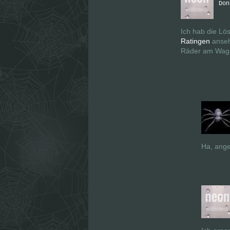
Don
Ich hab die Lö
Ratingen
anseh
Räder am Wage
Ha, angef