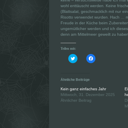
keine – versuchsweise habe ich mal
wohl enttäuscht werden. Keine frisc
(Blattsalat, geschmacklich mit nur e
Risotto verwendet wurden. Hach … mi
Freude in der Küche beim Zubereite
ungemütlicher werden und ich dieses 
denn am Mittelmeer geweilt zu haben –
Teilen mit:
K
K
l
l
i
i
c
c
k
k
,
,
u
u
Ähnliche Beiträge
m
m
ü
a
b
u
Kein ganz einfaches Jahr
E
e
f
Mittwoch, 31. Dezember 2025
h
r
F
T
a
Ähnlicher Beitrag
D
w
c
i
e
M
t
b
t
o
e
o
r
k
z
z
u
u