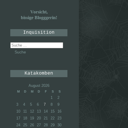
Vorsicht,
bissige Blogggerin!
Inquisition
Suche
nach:
Katakomben
August 2026
M
D
M
D
F
S
S
1
2
3
4
5
6
7
8
9
10
11
12
13
14
15
16
17
18
19
20
21
22
23
24
25
26
27
28
29
30