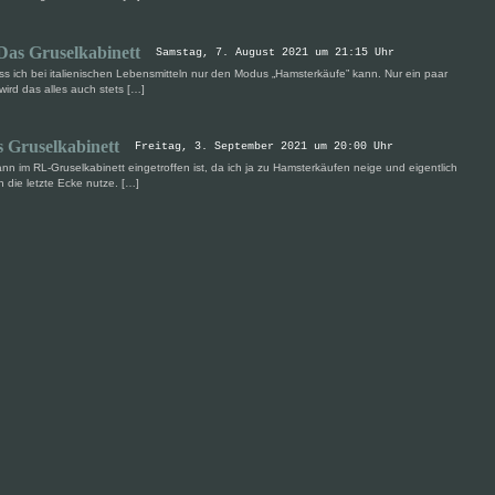
 Das Gruselkabinett
Samstag, 7. August 2021 um 21:15 Uhr
ss ich bei italienischen Lebensmitteln nur den Modus „Hamsterkäufe” kann. Nur ein paar
wird das alles auch stets […]
s Gruselkabinett
Freitag, 3. September 2021 um 20:00 Uhr
n im RL-Gruselkabinett eingetroffen ist, da ich ja zu Hamsterkäufen neige und eigentlich
 die letzte Ecke nutze. […]