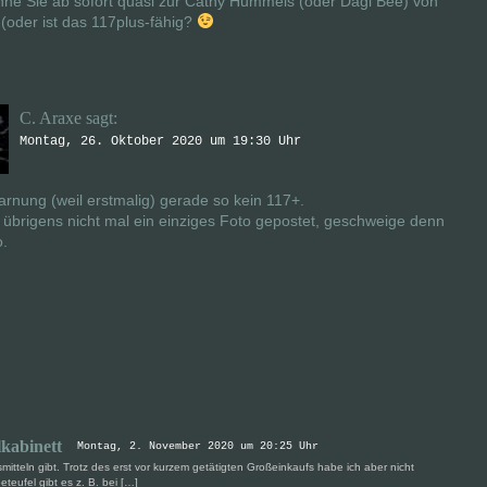
nne Sie ab sofort quasi zur Cathy Hummels (oder Dagi Bee) von
(oder ist das 117plus-fähig?
C. Araxe
sagt:
Montag, 26. Oktober 2020 um 19:30 Uhr
arnung (weil erstmalig) gerade so kein 117+.
 übrigens nicht mal ein einziges Foto gepostet, geschweige denn
o.
lkabinett
Montag, 2. November 2020 um 20:25 Uhr
mitteln gibt. Trotz des erst vor kurzem getätigten Großeinkaufs habe ich aber nicht
eufel gibt es z. B. bei […]