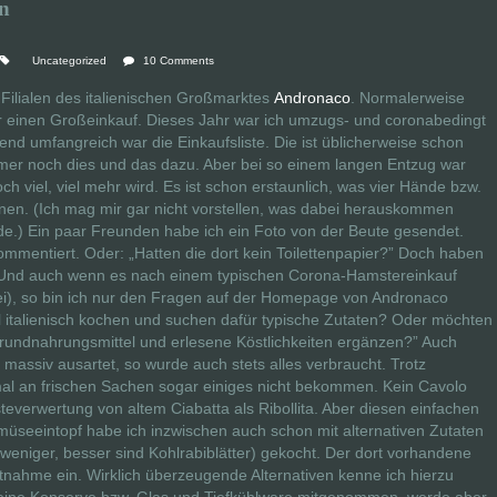
n
Uncategorized
10 Comments
 Filialen des italienischen Großmarktes
Andronaco
. Normalerweise
r einen Großeinkauf. Dieses Jahr war ich umzugs- und coronabedingt
end umfangreich war die Einkaufsliste. Die ist üblicherweise schon
mmer noch dies und das dazu. Aber bei so einem langen Entzug war
ch viel, viel mehr wird. Es ist schon erstaunlich, was vier Hände bzw.
nen. (Ich mag mir gar nicht vorstellen, was dabei herauskommen
de.) Ein paar Freunden habe ich ein Foto von der Beute gesendet.
ommentiert. Oder: „Hatten die dort kein Toilettenpapier?” Doch haben
ht. Und auch wenn es nach einem typischen Corona-Hamstereinkauf
abei), so bin ich nur den Fragen auf der Homepage von Andronaco
 italienisch kochen und suchen dafür typische Zutaten? Oder möchten
Grundnahrungsmittel und erlesene Köstlichkeiten ergänzen?” Auch
 massiv ausartet, so wurde auch stets alles verbraucht. Trotz
al an frischen Sachen sogar einiges nicht bekommen. Kein Cavolo
teverwertung von altem Ciabatta als Ribollita. Aber diesen einfachen
seeintopf habe ich inzwischen auch schon mit alternativen Zutaten
weniger, besser sind Kohlrabiblätter) gekocht. Der dort vorhandene
 Mitnahme ein. Wirklich überzeugende Alternativen kenne ich hierzu