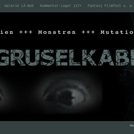
Galerie LÀ-BAS
Kommentar-Lager 117+
Fantasy Filmfest u. a.
Ho