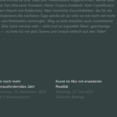
 eine Konserve bzw. Glas und Tiefkühlware mitgenommen, werde aber
hen San-Marzano-Tomaten. Keine Tropea-Zwiebeln. Kein Castelfranco
inem Hauch von Radicchio). Aber immerhin Zucchiniblüten, die für ein
ndestens die nächsten Tage werde ich so oder so mit noch viel mehr
n von Mahlzeiten verbringen. Mag es jetzt draußen auch zunehmend
Jahr nicht verreist sein – nicht mal an irgendein Meer, geschweige
, so hole ich mir jetzt Sonne und Urlaub einfach auf den Teller!
in noch mehr
Kunst im Abo mit erweiterter
erausforderndes Jahr
Realität
ienstag, 31. Dezember 2024
Dienstag, 12. Juli 2022
it 2 Kommentaren
Ähnlicher Beitrag