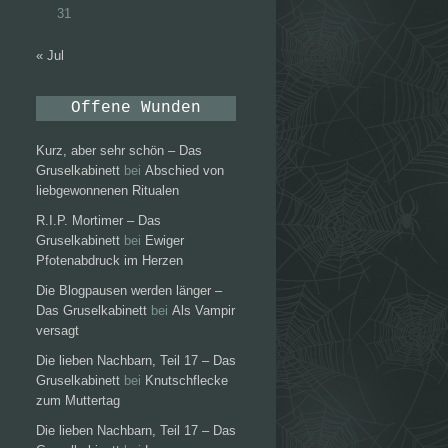
31
« Jul
Offene Wunden
Kurz, aber sehr schön – Das
Gruselkabinett
bei
Abschied von
liebgewonnenen Ritualen
R.I.P. Mortimer – Das
Gruselkabinett
bei
Ewiger
Pfotenabdruck im Herzen
Die Blogpausen werden länger –
Das Gruselkabinett
bei
Als Vampir
versagt
Die lieben Nachbarn, Teil 17 – Das
Gruselkabinett
bei
Knutschflecke
zum Muttertag
Die lieben Nachbarn, Teil 17 – Das