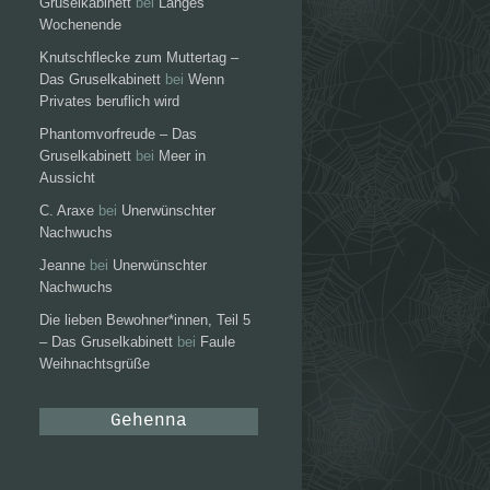
Gruselkabinett
bei
Langes
Wochenende
Knutschflecke zum Muttertag –
Das Gruselkabinett
bei
Wenn
Privates beruflich wird
Phantomvorfreude – Das
Gruselkabinett
bei
Meer in
Aussicht
C. Araxe
bei
Unerwünschter
Nachwuchs
Jeanne
bei
Unerwünschter
Nachwuchs
Die lieben Bewohner*innen, Teil 5
– Das Gruselkabinett
bei
Faule
Weihnachtsgrüße
Gehenna