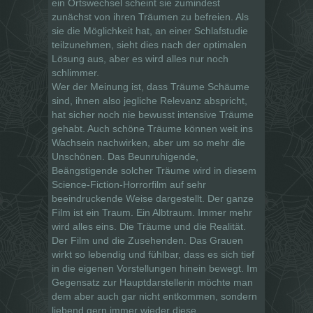
ein Ortswechsel scheint sie zumindest
zunächst von ihren Träumen zu befreien. Als
sie die Möglichkeit hat, an einer Schlafstudie
teilzunehmen, sieht dies nach der optimalen
Lösung aus, aber es wird alles nur noch
schlimmer.
Wer der Meinung ist, dass Träume Schäume
sind, ihnen also jegliche Relevanz abspricht,
hat sicher noch nie bewusst intensive Träume
gehabt. Auch schöne Träume können weit ins
Wachsein nachwirken, aber um so mehr die
Unschönen. Das Beunruhigende,
Beängstigende solcher Träume wird in diesem
Science-Fiction-Horrorfilm auf sehr
beeindruckende Weise dargestellt. Der ganze
Film ist ein Traum. Ein Albtraum. Immer mehr
wird alles eins. Die Träume und die Realität.
Der Film und die Zusehenden. Das Grauen
wirkt so lebendig und fühlbar, dass es sich tief
in die eigenen Vorstellungen hinein bewegt. Im
Gegensatz zur Hauptdarstellerin möchte man
dem aber auch gar nicht entkommen, sondern
liebend gern immer wieder diese