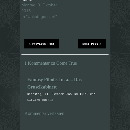
t
t
Montag, 3. Oktober
e
e
i
i
2016
l
l
e
e
In "Unkategorisiert"
n
n
(
(
W
W
i
i
r
r
d
d
i
i
n
n
Previous Post
Next Post
n
n
e
e
u
u
e
e
m
m
1 Kommentar zu Come True
F
F
e
e
n
n
s
s
t
t
Fantasy Filmfest u. a. – Das
e
e
r
r
Gruselkabinett
g
g
e
e
Dienstag, 11. Oktober 2022 um 11:56 Uhr
ö
ö
f
f
[…] Come True […]
f
f
n
n
e
e
t
t
Kommentar verfassen
)
)