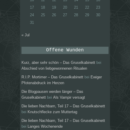
17
18
19
20
21
22
23
24
25
26
27
28
29
30
31
« Jul
Offene Wunden
Kurz, aber sehr schön – Das Gruselkabinett
bei
Abschied von liebgewonnenen Ritualen
R.I.P. Mortimer – Das Gruselkabinett
bei
Ewiger
Pfotenabdruck im Herzen
Die Blogpausen werden länger – Das
Gruselkabinett
bei
Als Vampir versagt
Die lieben Nachbarn, Teil 17 – Das Gruselkabinett
bei
Knutschflecke zum Muttertag
Die lieben Nachbarn, Teil 17 – Das Gruselkabinett
bei
Langes Wochenende