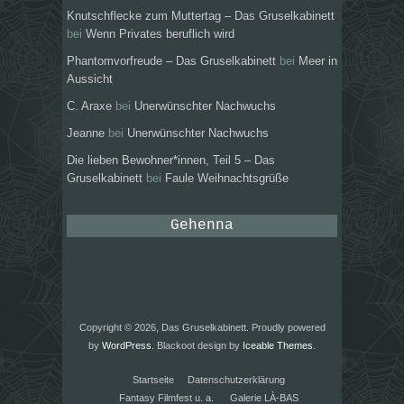
Knutschflecke zum Muttertag – Das Gruselkabinett
bei
Wenn Privates beruflich wird
Phantomvorfreude – Das Gruselkabinett
bei
Meer in
Aussicht
C. Araxe
bei
Unerwünschter Nachwuchs
Jeanne
bei
Unerwünschter Nachwuchs
Die lieben Bewohner*innen, Teil 5 – Das
Gruselkabinett
bei
Faule Weihnachtsgrüße
Gehenna
Copyright © 2026, Das Gruselkabinett. Proudly powered
by
WordPress
. Blackoot design by
Iceable Themes
.
Startseite
Datenschutzerklärung
Fantasy Filmfest u. a.
Galerie LÀ-BAS