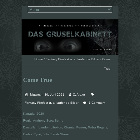
Home
/
Fantasy Filmfest u. a. laufende Bilder
/
Come
True
Come True
Mittwoch, 30. Juni 2021
C. Araxe
Fantasy Filmfest u. a. laufende Bilder
1 Comment
Kanada, 2020
Regie: Anthony Scott Burns
Darsteller: Landon Liboiron, Chantal Perron, Tedra Rogers,
Carlee Ryski, Julia Sarah Stone