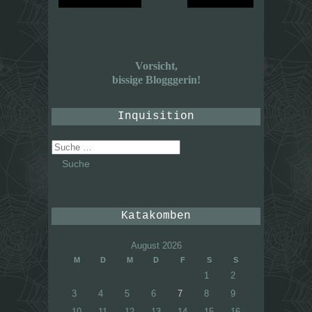
Vorsicht,
bissige Blogggerin!
Inquisition
Suche
nach:
Katakomben
August 2026
M
D
M
D
F
S
S
1
2
3
4
5
6
7
8
9
10
11
12
13
14
15
16