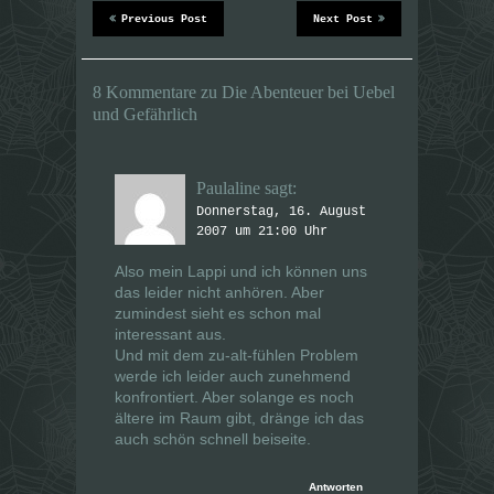
d
d
Previous Post
Next Post
i
i
n
n
n
n
e
e
u
u
8 Kommentare zu Die Abenteuer bei Uebel
e
e
m
m
und Gefährlich
F
F
e
e
n
n
s
s
t
t
e
e
Paulaline
sagt:
r
r
g
g
Donnerstag, 16. August
e
e
2007 um 21:00 Uhr
ö
ö
f
f
f
f
Also mein Lappi und ich können uns
n
n
e
e
das leider nicht anhören. Aber
t
t
zumindest sieht es schon mal
)
)
interessant aus.
Und mit dem zu-alt-fühlen Problem
werde ich leider auch zunehmend
konfrontiert. Aber solange es noch
ältere im Raum gibt, dränge ich das
auch schön schnell beiseite.
Antworten