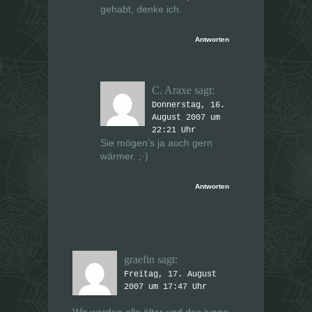
gehabt, denke ich.
Antworten
C. Araxe
sagt:
Donnerstag, 16.
August 2007 um
22:21 Uhr
Sie mögen’s ja auch gern
wärmer. ;·)
Antworten
graefin
sagt:
Freitag, 17. August
2007 um 17:47 Uhr
Wir werden alle älter und das junge