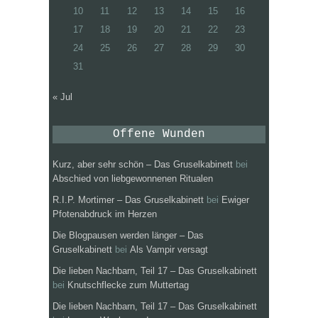
10
11
12
13
14
15
16
17
18
19
20
21
22
23
24
25
26
27
28
29
30
31
« Jul
Offene Wunden
Kurz, aber sehr schön – Das Gruselkabinett
bei
Abschied von liebgewonnenen Ritualen
R.I.P. Mortimer – Das Gruselkabinett
bei
Ewiger
Pfotenabdruck im Herzen
Die Blogpausen werden länger – Das
Gruselkabinett
bei
Als Vampir versagt
Die lieben Nachbarn, Teil 17 – Das Gruselkabinett
bei
Knutschflecke zum Muttertag
Die lieben Nachbarn, Teil 17 – Das Gruselkabinett