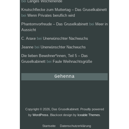
bei
Langes Wochenende
Knutschflecke zum Muttertag – Das Gruselkabinett
bei
Wenn Privates beruflich wird
Phantomvorfreude – Das Gruselkabinett
bei
Meer in
Aussicht
C. Araxe
bei
Unerwünschter Nachwuchs
Jeanne
bei
Unerwünschter Nachwuchs
Die lieben Bewohner*innen, Teil 5 – Das
Gruselkabinett
bei
Faule Weihnachtsgrüße
Gehenna
Copyright © 2026, Das Gruselkabinett. Proudly powered
by
WordPress
. Blackoot design by
Iceable Themes
.
Startseite
Datenschutzerklärung