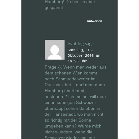
Hamburg! Da bin ich aber
gespannt.
Antworten
twoblog
sagt:
Samstag, 15.
Oktober 2005 um
16:26 Uhr
Frage;-). Wenn man weder aus
dem schönen Wien kommt
noch Schmuddelwetter im
Rucksack hat – darf man dann
Hamburg überhaupt
ansteuern? Ich meine, will man
einen sonnigen Schweizer
überhaupt sehen da oben in
der Hansestadt, wo man nicht
so richtig mit der Sonne
umgehen kann? Würde mich
nicht wundern, wenn die
Schweizer wieder mal nur