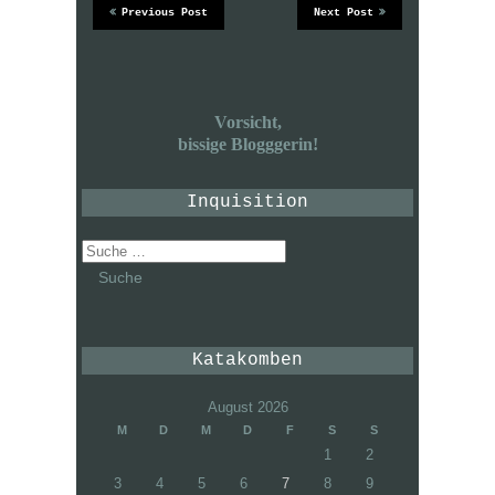
Previous Post
Next Post
Vorsicht,
bissige Blogggerin!
Inquisition
Suche
nach:
Katakomben
August 2026
M
D
M
D
F
S
S
1
2
3
4
5
6
7
8
9