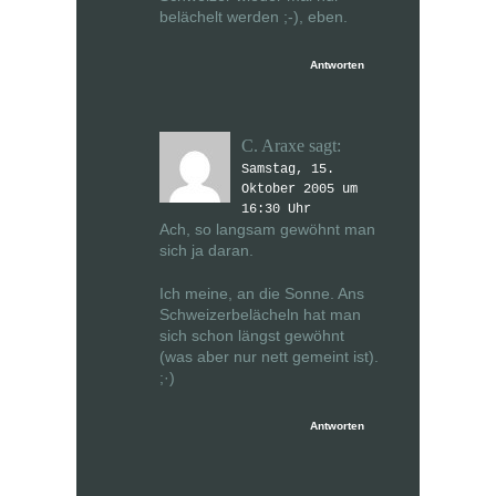
belächelt werden ;-), eben.
Antworten
C. Araxe
sagt:
Samstag, 15.
Oktober 2005 um
16:30 Uhr
Ach, so langsam gewöhnt man
sich ja daran.
Ich meine, an die Sonne. Ans
Schweizerbelächeln hat man
sich schon längst gewöhnt
(was aber nur nett gemeint ist).
;·)
Antworten