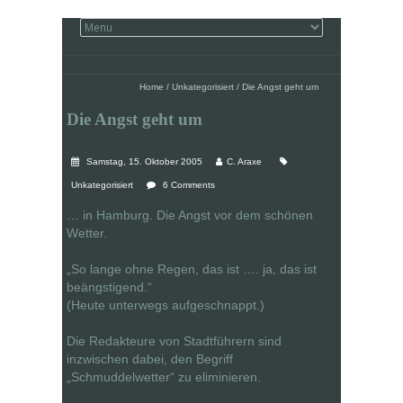
Home
/
Unkategorisiert
/
Die Angst geht um
Die Angst geht um
Samstag, 15. Oktober 2005
C. Araxe
Unkategorisiert
6 Comments
… in Hamburg. Die Angst vor dem schönen
Wetter.
„So lange ohne Regen, das ist …. ja, das ist
beängstigend.“
(Heute unterwegs aufgeschnappt.)
Die Redakteure von Stadtführern sind
inzwischen dabei, den Begriff
„Schmuddelwetter“ zu eliminieren.