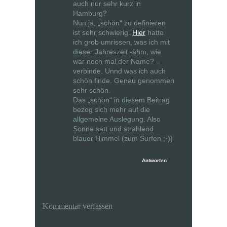
auch nur sehr kurz in
Hamburg?
Nun ja, „schön“ zu definieren
ist sehr schwierig.
Hier
hatte
ich grob umrissen, was ich mit
dieser Jahreszeit -ähm, wie
war noch mal der Name? –
verbinde. Unnd was ich auch
schön finde. Genau genommen
sehr schön.
Das „schön“ in diesem Beitrag
bezog sich mehr auf die
allgemeine Auslegung. Also
Sonne satt und strahlend
blauer Himmel (zum Surfen ;·))
Antworten
Kommentar verfassen