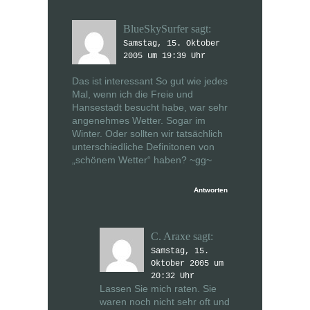
BlueSkySurfer
sagt:
Samstag, 15. Oktober
2005 um 19:39 Uhr
Das ist interessant So gut wie jedes
Mal, wenn ich die Freie und
Hansestadt besucht habe, war sehr
angenehmes Wetter. Sogar im
Winter. Oder sollten wir tatsächlich
unterschiedliche Definitonen von
„schönem Wetter“ haben? ~gg~
Antworten
C. Araxe
sagt:
Samstag, 15.
Oktober 2005 um
20:32 Uhr
Lassen Sie mich raten. Sie
waren noch nicht sehr oft und