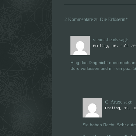
n
n
(
(
W
W
i
i
r
r
2 Kommentare zu Die Erlöserin*
d
d
i
i
n
n
n
n
e
e
u
u
vienna-beads
sagt:
e
e
m
m
Freitag, 15. Juli 20
F
F
e
e
n
n
s
s
Hing das Ding nicht eben noch a
t
t
e
e
Büro verlassen und mir ein paar
r
r
g
g
e
e
ö
ö
f
f
f
f
n
n
e
e
t
t
C. Araxe
sagt:
)
)
Freitag, 15. J
Sie haben Recht. Sehr aufm