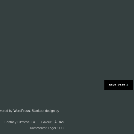
Next Post
owered by
WordPress
. Blackoot design by
Fantasy Filmfest u. a.
Galerie LÀ-BAS
Kommentar-Lager 117+