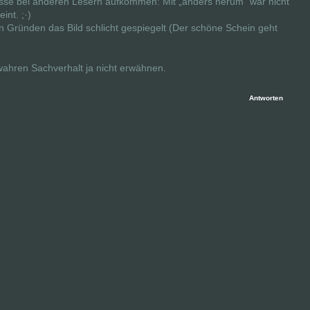
sse bei anderen Lesern aufkommen: Mit „anders herum“ war nicht
nt. ;·)
n Gründen das Bild schlicht gespiegelt (Der schöne Schein geht
ahren Sachverhalt ja nicht erwähnen.
Antworten