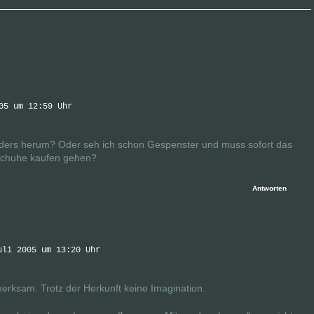
05 um 12:59 Uhr
nders herum? Oder seh ich schon Gespenster und muss sofort das
 Schuhe kaufen gehen?
Antworten
uli 2005 um 13:20 Uhr
erksam. Trotz der Herkunft keine Imagination.