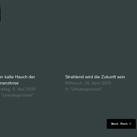
er kalte Hauch der
Strahlend wird die Zukunft sein
inanzkrise
Mittwoch, 26. April 2006
reitag, 8. Mai 2009
In "Unkategorisiert"
n "Unkategorisiert"
Next Post