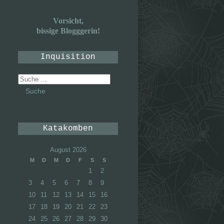
Vorsicht,
bissige Blogggerin!
Inquisition
Suche
nach:
Katakomben
August 2026
M
D
M
D
F
S
S
1
2
3
4
5
6
7
8
9
10
11
12
13
14
15
16
17
18
19
20
21
22
23
24
25
26
27
28
29
30