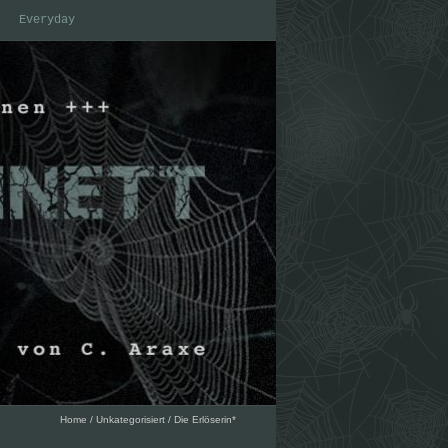
Everyday
Home
/
Unkategorisiert
/
Die Erlöserin*