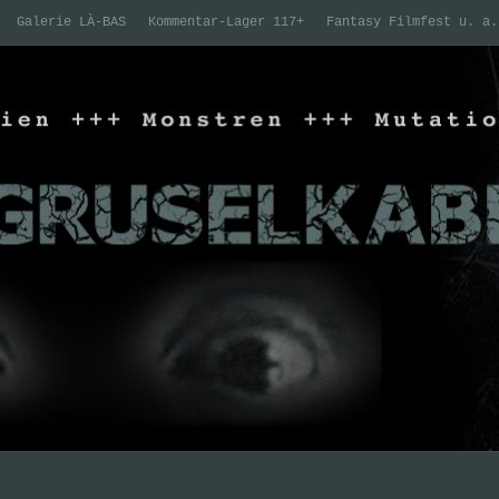
Galerie LÀ-BAS
Kommentar-Lager 117+
Fantasy Filmfest u. a.