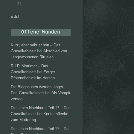
31
« Jul
Offene Wunden
Kurz, aber sehr schön – Das
Gruselkabinett
bei
Abschied von
liebgewonnenen Ritualen
R.I.P. Mortimer – Das
Gruselkabinett
bei
Ewiger
Pfotenabdruck im Herzen
Die Blogpausen werden länger –
Das Gruselkabinett
bei
Als Vampir
versagt
Die lieben Nachbarn, Teil 17 – Das
Gruselkabinett
bei
Knutschflecke
zum Muttertag
Die lieben Nachbarn, Teil 17 – Das