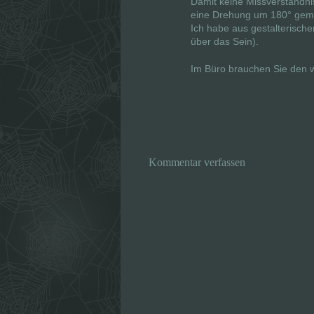
Damit keine Missverständni
eine Drehung um 180° gemei
Ich habe aus gestalterische
über das Sein).
Im Büro brauchen Sie den w
Kommentar verfassen