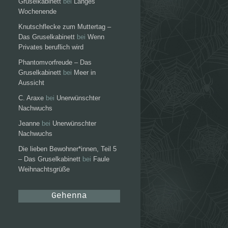
Gruselkabinett
bei
Langes
Wochenende
Knutschflecke zum Muttertag –
Das Gruselkabinett
bei
Wenn
Privates beruflich wird
Phantomvorfreude – Das
Gruselkabinett
bei
Meer in
Aussicht
C. Araxe
bei
Unerwünschter
Nachwuchs
Jeanne
bei
Unerwünschter
Nachwuchs
Die lieben Bewohner*innen, Teil 5
– Das Gruselkabinett
bei
Faule
Weihnachtsgrüße
Gehenna