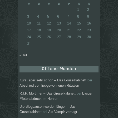
M
D
M
D
F
S
S
1
2
3
4
5
6
7
8
9
10
11
12
13
14
15
16
17
18
19
20
21
22
23
24
25
26
27
28
29
30
31
« Jul
Offene Wunden
Kurz, aber sehr schön – Das Gruselkabinett
bei
Abschied von liebgewonnenen Ritualen
R.I.P. Mortimer – Das Gruselkabinett
bei
Ewiger
Pfotenabdruck im Herzen
Die Blogpausen werden länger – Das
Gruselkabinett
bei
Als Vampir versagt