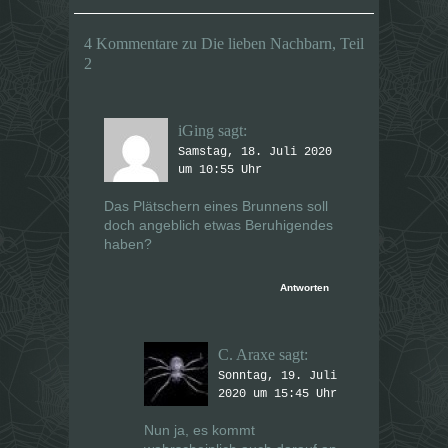
e
e
m
m
F
F
e
e
4 Kommentare zu Die lieben Nachbarn, Teil
n
n
2
s
s
t
t
e
e
r
r
g
g
e
e
iGing
sagt:
ö
ö
f
f
Samstag, 18. Juli 2020
f
f
n
um 10:55 Uhr
n
e
e
t
t
Das Plätschern eines Brunnens soll
)
)
doch angeblich etwas Beruhigendes
haben?
Antworten
C. Araxe
sagt:
Sonntag, 19. Juli
2020 um 15:45 Uhr
Nun ja, es kommt