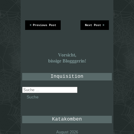
Previous Post
Next Post
Vorsicht,
bissige Blogggerin!
Inquisition
Suche
nach:
Katakomben
August 2026