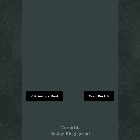
Previous Post
Next Post
Vorsicht,
bissige Blogggerin!