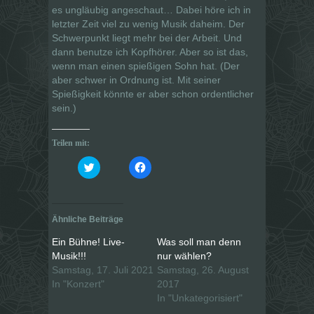
es ungläubig angeschaut… Dabei höre ich in
letzter Zeit viel zu wenig Musik daheim. Der
Schwerpunkt liegt mehr bei der Arbeit. Und
dann benutze ich Kopfhörer. Aber so ist das,
wenn man einen spießigen Sohn hat. (Der
aber schwer in Ordnung ist. Mit seiner
Spießigkeit könnte er aber schon ordentlicher
sein.)
Teilen mit:
K
K
l
l
i
i
c
c
k
k
,
,
u
u
Ähnliche Beiträge
m
m
ü
a
b
u
Ein Bühne! Live-
Was soll man denn
e
f
Musik!!!
nur wählen?
r
F
T
a
Samstag, 17. Juli 2021
Samstag, 26. August
w
c
i
e
In "Konzert"
2017
t
b
In "Unkategorisiert"
t
o
e
o