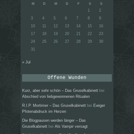
M
D
M
D
F
S
S
1
2
3
4
5
6
7
8
9
10
11
12
13
14
15
16
17
18
19
20
21
22
23
24
25
26
27
28
29
30
31
« Jul
Offene Wunden
Kurz, aber sehr schön – Das Gruselkabinett
bei
Abschied von liebgewonnenen Ritualen
R.I.P. Mortimer – Das Gruselkabinett
bei
Ewiger
Pfotenabdruck im Herzen
Die Blogpausen werden länger – Das
Gruselkabinett
bei
Als Vampir versagt