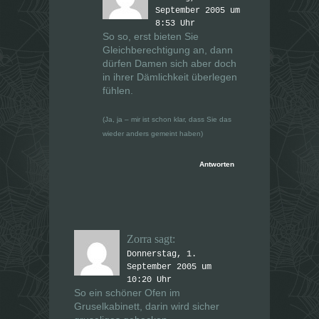
September 2005 um
8:53 Uhr
So so, erst bieten Sie
Gleichberechtigung an, dann
dürfen Damen sich aber doch
in ihrer Dämlichkeit überlegen
fühlen.
(Ja, ja – mir ist schon klar, dass Sie das
wieder anders gemeint haben)
Antworten
Zorra
sagt:
Donnerstag, 1.
September 2005 um
10:20 Uhr
So ein schöner Ofen im
Gruselkabinett, darin wird sicher