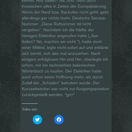
keinen. Aus Italien? Na, und. Geht doch
inzwischen alles in Zeiten der Europäisierung.
Wenn der Herd bzw. Backofen nicht geht, geht
allerdings gar nichts mehr. Deutsche Service-
Nummer: „Diese Rufnummer ist nicht
vergeben“. Nachdem ich die Hälfte der
hiesigen Elektriker angerufen hatte („Aus
Italien? Nö, machen wir nicht.“), hatte doch
einer Mitleid, legte nicht sofort auf und erklärte
sich bereit, sich das mal anzusehen. Nach
einigem erfolglosen Hin und Her, überlegte ich
schon, mir ein technisches italienisches
Wörterbuch zu kaufen. Der Elektriker hatte
auch schon keine Hoffnung mehr, als durch
Zufall der „Schaden“ behoben wurde: Der
Kurzzeitwecker war nicht zur Ausgangsposition
zurückgestellt worden. *grrr*
Teilen mit:
K
K
l
l
i
i
c
c