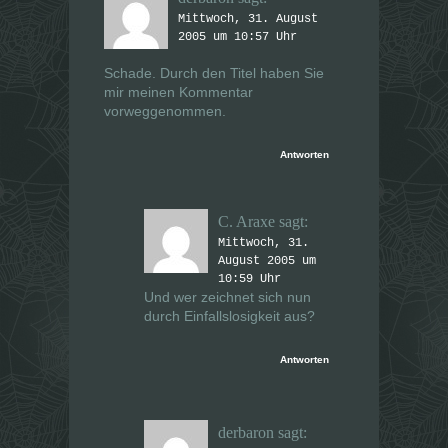
s
s
Mittwoch, 31. August
t
t
e
e
2005 um 10:57 Uhr
r
r
g
g
e
e
Schade. Durch den Titel haben Sie
ö
ö
mir meinen Kommentar
f
f
f
f
vorweggenommen.
n
n
e
e
t
t
)
)
Antworten
C. Araxe
sagt:
Mittwoch, 31.
August 2005 um
10:59 Uhr
Und wer zeichnet sich nun
durch Einfallslosigkeit aus?
Antworten
derbaron
sagt: