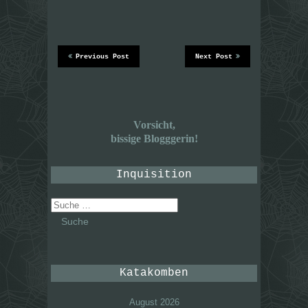
Previous Post
Next Post
Vorsicht,
bissige Blogggerin!
Inquisition
Suche
nach:
Katakomben
August 2026