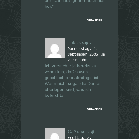
der ‚Dämlack‘ gehört auch hier
her.“
Antworten
Tubias
sagt:
Donnerstag, 1.
September 2005 um
21:19 Uhr
Ich versuchte ja bereits zu
vermitteln, daß sowas
geschlechts-unabhängig ist.
Wenn nicht sogar die Damen
überlegen sind; was ich
befürchte.
Antworten
C. Araxe
sagt:
Freitag, 2.