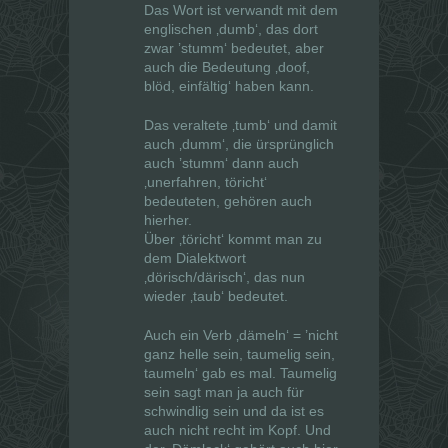
Das Wort ist verwandt mit dem
englischen ‚dumb‘, das dort
zwar ’stumm‘ bedeutet, aber
auch die Bedeutung ‚doof,
blöd, einfältig‘ haben kann.
Das veraltete ‚tumb‘ und damit
auch ‚dumm‘, die ürsprünglich
auch ’stumm‘ dann auch
‚unerfahren, töricht‘
bedeuteten, gehören auch
hierher.
Über ‚töricht‘ kommt man zu
dem Dialektwort
‚dörisch/därisch‘, das nun
wieder ‚taub‘ bedeutet.
Auch ein Verb ‚dämeln‘ = ’nicht
ganz helle sein, taumelig sein,
taumeln‘ gab es mal. Taumelig
sein sagt man ja auch für
schwindlig sein und da ist es
auch nicht recht im Kopf. Und