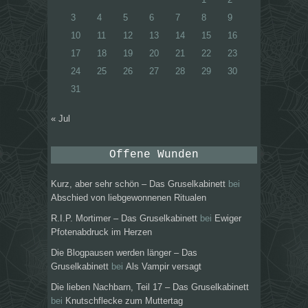
3
4
5
6
7
8
9
10
11
12
13
14
15
16
17
18
19
20
21
22
23
24
25
26
27
28
29
30
31
« Jul
Offene Wunden
Kurz, aber sehr schön – Das Gruselkabinett
bei
Abschied von liebgewonnenen Ritualen
R.I.P. Mortimer – Das Gruselkabinett
bei
Ewiger
Pfotenabdruck im Herzen
Die Blogpausen werden länger – Das
Gruselkabinett
bei
Als Vampir versagt
Die lieben Nachbarn, Teil 17 – Das Gruselkabinett
bei
Knutschflecke zum Muttertag