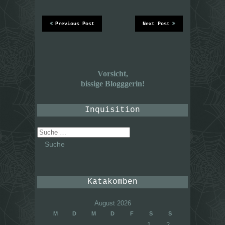
Previous Post
Next Post
Vorsicht,
bissige Blogggerin!
Inquisition
Suche
nach:
Katakomben
August 2026
M
D
M
D
F
S
S
1
2