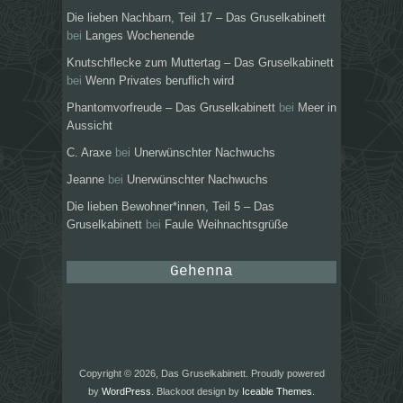
Die lieben Nachbarn, Teil 17 – Das Gruselkabinett
bei
Langes Wochenende
Knutschflecke zum Muttertag – Das Gruselkabinett
bei
Wenn Privates beruflich wird
Phantomvorfreude – Das Gruselkabinett
bei
Meer in
Aussicht
C. Araxe
bei
Unerwünschter Nachwuchs
Jeanne
bei
Unerwünschter Nachwuchs
Die lieben Bewohner*innen, Teil 5 – Das
Gruselkabinett
bei
Faule Weihnachtsgrüße
Gehenna
Copyright © 2026, Das Gruselkabinett. Proudly powered
by
WordPress
. Blackoot design by
Iceable Themes
.