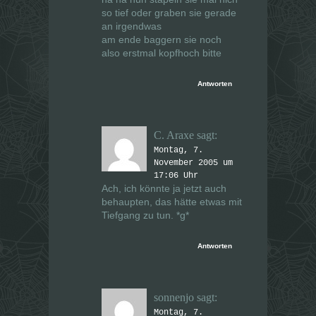
so tief oder graben sie gerade
an irgendwas
am ende baggern sie noch
also erstmal kopfhoch bitte
Antworten
C. Araxe
sagt:
Montag, 7.
November 2005 um
17:06 Uhr
Ach, ich könnte ja jetzt auch
behaupten, das hätte etwas mit
Tiefgang zu tun. *g*
Antworten
sonnenjo
sagt:
Montag, 7.