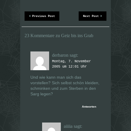
(
(
W
W
i
i
r
r
d
d
Previous Post
Next Post
i
i
n
n
n
n
e
e
u
u
23 Kommentare zu Geiz bis ins Grab
e
e
m
m
F
F
e
e
n
n
s
s
derbaron
sagt:
t
t
e
e
Montag, 7. November
r
r
g
2005 um 12:01 Uhr
g
e
e
ö
ö
Und wie kann man sich das
f
f
f
f
vorstellen? Sich selbst schön kleiden,
n
n
e
e
schminken und zum Sterben in den
t
t
Sarg legen?
)
)
Antworten
aiiiia
sagt: