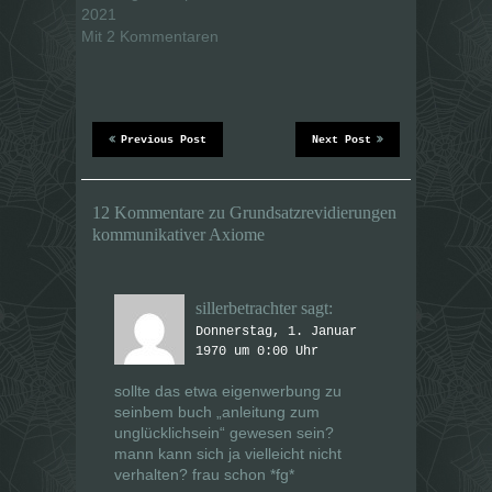
i
i
2021
l
l
e
e
Mit 2 Kommentaren
n
n
(
(
W
W
i
i
r
r
d
d
i
i
n
n
Previous Post
Next Post
n
n
e
e
u
u
e
e
m
m
12 Kommentare zu Grundsatzrevidierungen
F
F
e
e
kommunikativer Axiome
n
n
s
s
t
t
e
e
r
r
sillerbetrachter
sagt:
g
g
e
e
Donnerstag, 1. Januar
ö
ö
f
f
1970 um 0:00 Uhr
f
f
n
n
e
e
sollte das etwa eigenwerbung zu
t
t
seinbem buch „anleitung zum
)
)
unglücklichsein“ gewesen sein?
mann kann sich ja vielleicht nicht
verhalten? frau schon *fg*