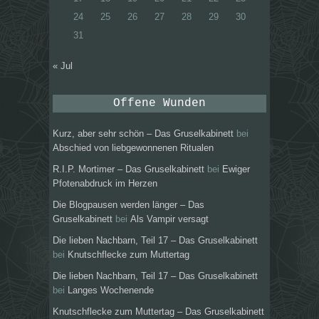
24
25
26
27
28
29
30
31
« Jul
Offene Wunden
Kurz, aber sehr schön – Das Gruselkabinett
bei
Abschied von liebgewonnenen Ritualen
R.I.P. Mortimer – Das Gruselkabinett
bei
Ewiger
Pfotenabdruck im Herzen
Die Blogpausen werden länger – Das
Gruselkabinett
bei
Als Vampir versagt
Die lieben Nachbarn, Teil 17 – Das Gruselkabinett
bei
Knutschflecke zum Muttertag
Die lieben Nachbarn, Teil 17 – Das Gruselkabinett
bei
Langes Wochenende
Knutschflecke zum Muttertag – Das Gruselkabinett