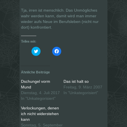
Tja, irren ist menschlich. Das Unmögliches
wahr werden kann, damit wird man immer
wieder aufs Neue im Berufsleben (nicht nur
dort) konfrontiert.
Teilen mit:
K
K
l
l
i
i
c
c
k
k
,
,
u
u
Ähnliche Beiträge
m
m
ü
a
b
u
Dschungel vorm
Das ist halt so
e
f
Mund
Freitag, 9. März 2007
r
F
T
a
Dienstag, 4. Juli 2017
In "Unkategorisiert"
w
c
i
e
In "Unkategorisiert"
t
b
t
o
Verlockungen, denen
e
o
r
k
ich nicht widerstehen
z
z
u
u
kann
t
t
Sonntag, 5. September
e
e