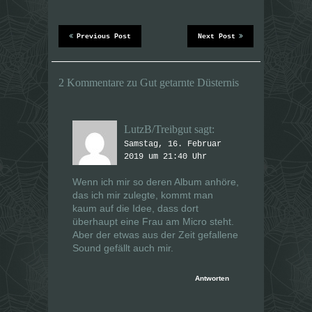
n
n
(
(
W
W
i
i
r
r
Previous Post
Next Post
d
d
i
i
n
n
n
n
e
e
2 Kommentare zu Gut getarnte Düsternis
u
u
e
e
m
m
F
F
e
e
LutzB/Treibgut
sagt:
n
n
s
s
Samstag, 16. Februar
t
t
e
e
2019 um 21:40 Uhr
r
r
g
g
e
e
Wenn ich mir so deren Album anhöre,
ö
ö
das ich mir zulegte, kommt man
f
f
f
f
kaum auf die Idee, dass dort
n
n
überhaupt eine Frau am Micro steht.
e
e
t
t
Aber der etwas aus der Zeit gefallene
)
)
Sound gefällt auch mir.
Antworten