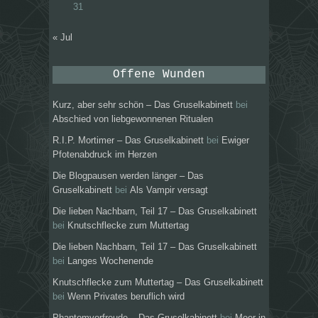
31
« Jul
Offene Wunden
Kurz, aber sehr schön – Das Gruselkabinett
bei
Abschied von liebgewonnenen Ritualen
R.I.P. Mortimer – Das Gruselkabinett
bei
Ewiger
Pfotenabdruck im Herzen
Die Blogpausen werden länger – Das
Gruselkabinett
bei
Als Vampir versagt
Die lieben Nachbarn, Teil 17 – Das Gruselkabinett
bei
Knutschflecke zum Muttertag
Die lieben Nachbarn, Teil 17 – Das Gruselkabinett
bei
Langes Wochenende
Knutschflecke zum Muttertag – Das Gruselkabinett
bei
Wenn Privates beruflich wird
Phantomvorfreude – Das Gruselkabinett
bei
Meer in