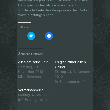
auch live umgesetzt wird, so dass man diese
Band ganz sicher als weitere schwarz
schillernde Perle den Kronjuwelen des Dark-
Wave hinzufügen kann.
Teilen mit:
K
K
l
l
i
i
c
c
k
k
,
,
u
u
Ähnliche Beiträge
m
m
ü
a
b
u
Alles hat seine Zeit
Es gibt immer einen
e
f
Samstag, 10.
Grund
r
F
T
a
November 2018
Freitag, 26. November
w
c
i
e
Mit 1 Kommentar
2010
t
b
In "Unkategorisiert"
t
o
e
o
r
k
Vermainahmung
z
z
u
u
Montag, 4. Mai 2009
t
t
In "Unkategorisiert"
e
e
i
i
l
l
e
e