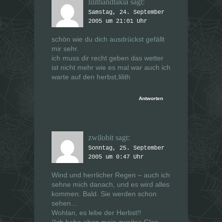
lilithandtakia
sagt:
Samstag, 24. September
2005 um 21:01 Uhr
schön wie du dich ausdrückst gefällt
mir sehr.
ich muss dir recht geben das wetter
ist nicht mehr wie es mal war auch ich
warte auf den herbst,lilith
Antworten
zwilobit
sagt:
Sonntag, 25. September
2005 um 0:47 Uhr
Wind und herrlicher Regen – auch ich
sehne mich danach, und es wird alles
kommen. Bald. Sie werden schon
sehen…
Wohlan, es lebe der Herbst!!
(Ich habe eben mein zweites Glas