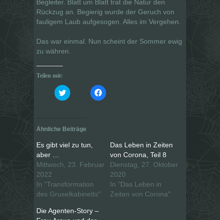
Begleiter. Blatt um Blatt trat die Natur den
Rückzug an. Begierig wurde der Geruch von
fauligem Laub aufgesogen. Alles im Vergehen.
Das war einmal. Nun scheint der Sommer ewig
zu währen.
Teilen mit:
K
K
l
l
i
i
c
c
k
k
,
,
u
u
Ähnliche Beiträge
m
m
ü
a
b
u
Es gibt viel zu tun,
Das Leben in Zeiten
e
f
aber …
von Corona, Teil 8
r
F
T
a
Mittwoch, 23. Februar
Dienstag, 27. Oktober
w
c
i
e
2022
2020
t
b
In "Transformation
In "Das Leben in
t
o
e
o
des Gruselkabinetts"
Zeiten von Corona"
r
k
z
z
u
u
Die Agenten-Story –
t
t