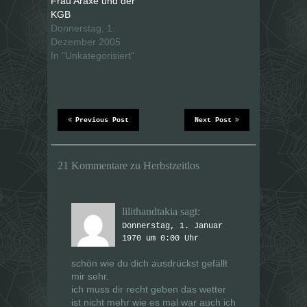
Frau Araxe und der
e
e
i
i
KGB
l
l
e
e
Donnerstag, 1.
n
n
Dezember 2005
(
(
W
W
In "Unkategorisiert"
i
i
r
r
d
d
i
i
n
n
n
n
e
e
u
u
Previous Post
Next Post
e
e
m
m
F
F
e
e
n
n
21 Kommentare zu Herbstzeitlos
s
s
t
t
e
e
r
r
g
g
e
e
lilithandtakia
sagt:
ö
ö
f
f
Donnerstag, 1. Januar
f
f
n
1970 um 0:00 Uhr
n
e
e
t
t
schön wie du dich ausdrückst gefällt
)
)
mir sehr.
ich muss dir recht geben das wetter
ist nicht mehr wie es mal war auch ich