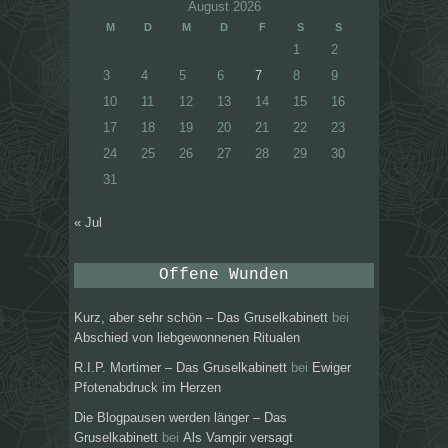
August 2026
M
D
M
D
F
S
S
1
2
3
4
5
6
7
8
9
10
11
12
13
14
15
16
17
18
19
20
21
22
23
24
25
26
27
28
29
30
31
« Jul
Offene Wunden
Kurz, aber sehr schön – Das Gruselkabinett
bei
Abschied von liebgewonnenen Ritualen
R.I.P. Mortimer – Das Gruselkabinett
bei
Ewiger
Pfotenabdruck im Herzen
Die Blogpausen werden länger – Das
Gruselkabinett
bei
Als Vampir versagt