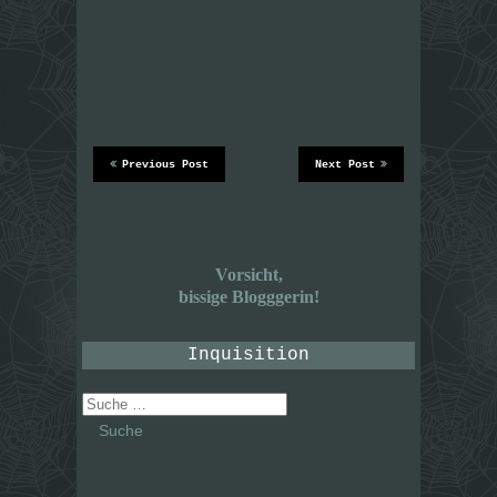
Previous Post
Next Post
Vorsicht,
bissige Blogggerin!
Inquisition
Suche
nach: