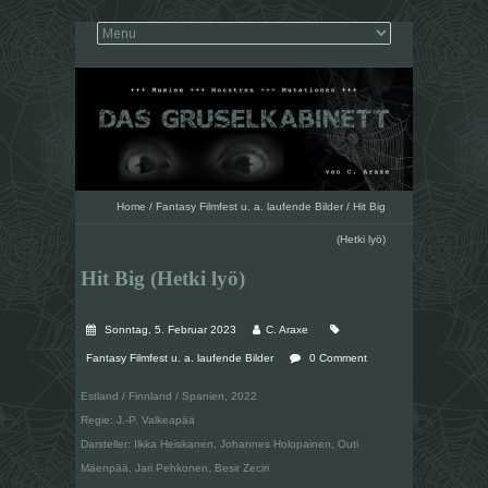
Home
/
Fantasy Filmfest u. a. laufende Bilder
/
Hit Big
(Hetki lyö)
Hit Big (Hetki lyö)
Sonntag, 5. Februar 2023
C. Araxe
Fantasy Filmfest u. a. laufende Bilder
0 Comment
Estland / Finnland / Spanien, 2022
Regie: J.-P. Valkeapää
Darsteller: Ilkka Heiskanen, Johannes Holopainen, Outi
Mäenpää, Jari Pehkonen, Besir Zeciri