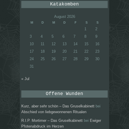
Katakomben
August 2026
M
D
M
D
F
S
S
1
2
3
4
5
6
7
8
9
10
11
12
13
14
15
16
17
18
19
20
21
22
23
24
25
26
27
28
29
30
31
« Jul
Offene Wunden
Kurz, aber sehr schön – Das Gruselkabinett
bei
Abschied von liebgewonnenen Ritualen
R.I.P. Mortimer – Das Gruselkabinett
bei
Ewiger
Pfotenabdruck im Herzen