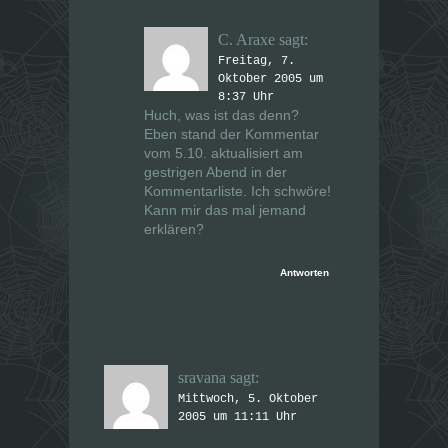
C. Araxe
sagt:
Freitag, 7.
Oktober 2005 um
8:37 Uhr
Huch, was ist das denn?
Eben stand der Kommentar
vom 5.10. aktualisiert am
gestrigen Abend in der
Kommentarliste. Ich schwöre!
Kann mir das mal jemand
erklären?
Antworten
sravana
sagt:
Mittwoch, 5. Oktober
2005 um 11:11 Uhr