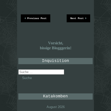
Previous Post
Next Post
Vorsicht,
bissige Blogggerin!
Inquisition
Suche
nach:
Katakomben
August 2026