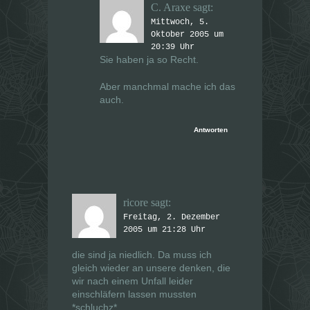
C. Araxe
sagt:
Mittwoch, 5.
Oktober 2005 um
20:39 Uhr
Sie haben ja so Recht.
Aber manchmal mache ich das
auch.
Antworten
ricore
sagt:
Freitag, 2. Dezember
2005 um 21:28 Uhr
die sind ja niedlich. Da muss ich
gleich wieder an unsere denken, die
wir nach einem Unfall leider
einschläfern lassen mussten
*schluchz*