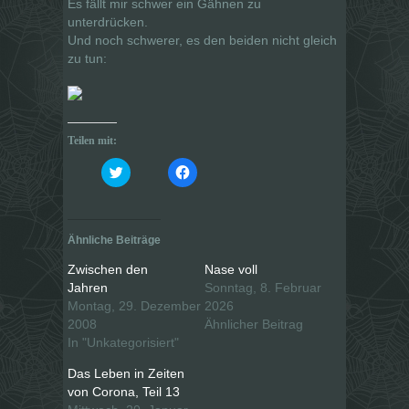
Es fällt mir schwer ein Gähnen zu
unterdrücken.
Und noch schwerer, es den beiden nicht gleich
zu tun:
Teilen mit:
K
K
l
l
i
i
c
c
k
k
,
,
u
u
Ähnliche Beiträge
m
m
ü
a
b
u
Zwischen den
Nase voll
e
f
Jahren
Sonntag, 8. Februar
r
F
T
a
Montag, 29. Dezember
2026
w
c
i
e
2008
Ähnlicher Beitrag
t
b
In "Unkategorisiert"
t
o
e
o
r
k
Das Leben in Zeiten
z
z
u
u
von Corona, Teil 13
t
t