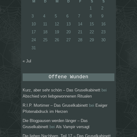
M
D
M
D
F
S
S
1
2
3
4
5
6
7
8
9
10
11
12
13
14
15
16
17
18
19
20
21
22
23
24
25
26
27
28
29
30
31
« Jul
Offene Wunden
Kurz, aber sehr schön – Das Gruselkabinett
bei
Abschied von liebgewonnenen Ritualen
R.I.P. Mortimer – Das Gruselkabinett
bei
Ewiger
Pfotenabdruck im Herzen
Die Blogpausen werden länger – Das
Gruselkabinett
bei
Als Vampir versagt
Die lieben Nachbarn, Teil 17 – Das Gruselkabinett