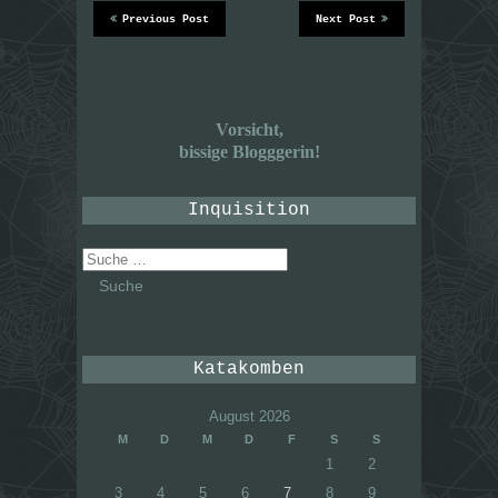
Previous Post
Next Post
Vorsicht,
bissige Blogggerin!
Inquisition
Suche
nach:
Katakomben
August 2026
M
D
M
D
F
S
S
1
2
3
4
5
6
7
8
9