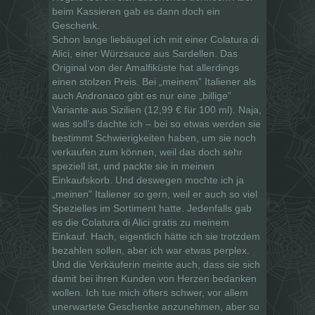
beim Kassieren gab es dann doch ein
Geschenk.
Schon lange liebäugel ich mit einer Colatura di
Alici, einer Würzsauce aus Sardellen. Das
Original von der Amalfiküste hat allerdings
einen stolzen Preis. Bei „meinem” Italiener als
auch Andronaco gibt es nur eine „billige”
Variante aus Sizilien (12,99 € für 100 ml). Naja,
was soll’s dachte ich – bei so etwas werden sie
bestimmt Schwierigkeiten haben, um sie noch
verkaufen zum können, weil das doch sehr
speziell ist, und packte sie in meinen
Einkaufskorb. Und deswegen mochte ich ja
„meinen” Italiener so gern, weil er auch so viel
Spezielles im Sortiment hatte. Jedenfalls gab
es die Colatura di Alici gratis zu meinem
Einkauf. Hach, eigentlich hätte ich sie trotzdem
bezahlen sollen, aber ich war etwas perplex.
Und die Verkäuferin meinte auch, dass sie sich
damit bei ihren Kunden von Herzen bedanken
wollen. Ich tue mich öfters schwer, vor allem
unerwartete Geschenke anzunehmen, aber so