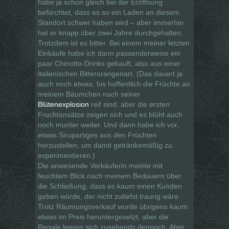
habe ja schon gleich bei der Eröffnung
befürchtet, dass es so ein Laden an diesem
Standort schwer haben wird – aber immerhin
hat er knapp über zwei Jahre durchgehalten.
Trotzdem ist es bitter. Bei einem meiner letzten
Einkäufe habe ich dann passenderweise ein
paar Chinotto-Drinks gekauft, also aus einer
italienischen Bitterorangenart. (Das dauert ja
auch noch etwas, bis hoffentlich die Früchte an
meinem Bäumchen nach seiner
Blütenexplosion
reif sind, aber die ersten
Fruchtansätze zeigen sich und es blüht auch
noch munter weiter. Und dann habe ich vor,
etwas Sirupartiges aus den Früchten
herzustellen, um damit getränkemäßig zu
experimentieren.)
Die anwesende Verkäuferin meinte mit
feuchtem Blick nach meinem Bedauern über
die Schließung, dass es kaum einen Kunden
geben würde, der nicht zutiefst traurig wäre.
Trotz Räumungsverkauf wurde übrigens kaum
etwas im Preis heruntergesetzt, aber die
Regale leeren sich zusehends dennoch. Aber