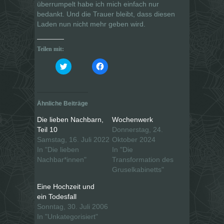
überrumpelt habe ich mich einfach nur
bedankt. Und die Trauer bleibt, dass diesen
Laden nun nicht mehr geben wird.
Teilen mit:
K
K
l
l
i
i
c
c
k
k
,
,
u
u
Ähnliche Beiträge
m
m
ü
a
b
u
Die lieben Nachbarn,
Wochenwerk
e
f
Teil 10
Donnerstag, 24.
r
F
T
a
Samstag, 16. Juli 2022
Oktober 2024
w
c
i
e
In "Die lieben
In "Die
t
b
Nachbar*innen"
Transformation des
t
o
e
o
Gruselkabinetts"
r
k
z
z
u
u
Eine Hochzeit und
t
t
ein Todesfall
e
e
i
i
Sonntag, 30. Juli 2006
l
l
e
e
In "Unkategorisiert"
n
n