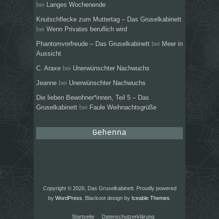
bei
Langes Wochenende
Knutschflecke zum Muttertag – Das Gruselkabinett
bei
Wenn Privates beruflich wird
Phantomvorfreude – Das Gruselkabinett
bei
Meer in
Aussicht
C. Araxe
bei
Unerwünschter Nachwuchs
Jeanne
bei
Unerwünschter Nachwuchs
Die lieben Bewohner*innen, Teil 5 – Das
Gruselkabinett
bei
Faule Weihnachtsgrüße
Gehenna
Copyright © 2026, Das Gruselkabinett. Proudly powered
by
WordPress
. Blackoot design by
Iceable Themes
.
Startseite
Datenschutzerklärung