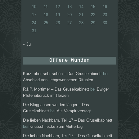
10
11
12
13
14
15
16
17
18
19
20
21
22
23
24
25
26
27
28
29
30
31
« Jul
Offene Wunden
Kurz, aber sehr schön – Das Gruselkabinett
bei
Abschied von liebgewonnenen Ritualen
R.I.P. Mortimer – Das Gruselkabinett
bei
Ewiger
Pfotenabdruck im Herzen
Die Blogpausen werden länger – Das
Gruselkabinett
bei
Als Vampir versagt
Die lieben Nachbarn, Teil 17 – Das Gruselkabinett
bei
Knutschflecke zum Muttertag
Die lieben Nachbarn, Teil 17 – Das Gruselkabinett