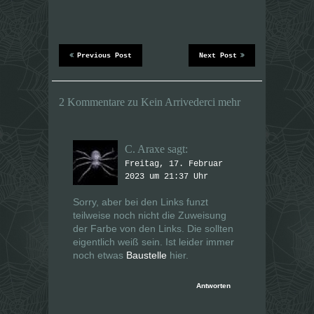
(
(
W
W
i
i
r
r
d
d
i
i
n
n
Previous Post
Next Post
n
n
e
e
u
u
e
e
m
m
2 Kommentare zu Kein Arrivederci mehr
F
F
e
e
n
n
s
s
t
t
e
e
C. Araxe
sagt:
r
r
g
g
Freitag, 17. Februar
e
e
2023 um 21:37 Uhr
ö
ö
f
f
f
f
Sorry, aber bei den Links funzt
n
n
e
e
teilweise noch nicht die Zuweisung
t
t
der Farbe von den Links. Die sollten
)
)
eigentlich weiß sein. Ist leider immer
noch etwas
Baustelle
hier.
Antworten