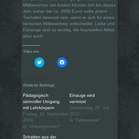
Mitbewohner viel kosten können (ich bin dieses
Jahr bisher bei ca. 1800 Euro) sollte jedem
Tierhalter bewusst sein, wenn er sich für einen
tierischen Mitbewohner entscheidet. Liebe und
Fürsorge sind so wichtig, die finanziellen Mittel
aber auch.
Teilen mit:
K
K
l
l
i
i
c
c
k
k
,
,
u
u
Ähnliche Beiträge
m
m
ü
a
b
u
Pädagogisch
Einauge wird
e
f
sinnvoller Umgang
vermisst
r
F
T
a
mit Lehrkörpern
Donnerstag, 28. Juli
w
c
i
e
Freitag, 15. September
2022
t
b
2006
In "Fellmonster"
t
o
e
o
In "Unkategorisiert"
r
k
z
z
u
u
Schatten aus der