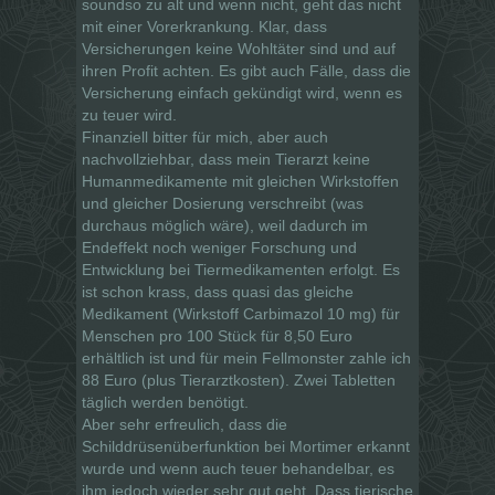
soundso zu alt und wenn nicht, geht das nicht
mit einer Vorerkrankung. Klar, dass
Versicherungen keine Wohltäter sind und auf
ihren Profit achten. Es gibt auch Fälle, dass die
Versicherung einfach gekündigt wird, wenn es
zu teuer wird.
Finanziell bitter für mich, aber auch
nachvollziehbar, dass mein Tierarzt keine
Humanmedikamente mit gleichen Wirkstoffen
und gleicher Dosierung verschreibt (was
durchaus möglich wäre), weil dadurch im
Endeffekt noch weniger Forschung und
Entwicklung bei Tiermedikamenten erfolgt. Es
ist schon krass, dass quasi das gleiche
Medikament (Wirkstoff Carbimazol 10 mg) für
Menschen pro 100 Stück für 8,50 Euro
erhältlich ist und für mein Fellmonster zahle ich
88 Euro (plus Tierarztkosten). Zwei Tabletten
täglich werden benötigt.
Aber sehr erfreulich, dass die
Schilddrüsenüberfunktion bei Mortimer erkannt
wurde und wenn auch teuer behandelbar, es
ihm jedoch wieder sehr gut geht. Dass tierische