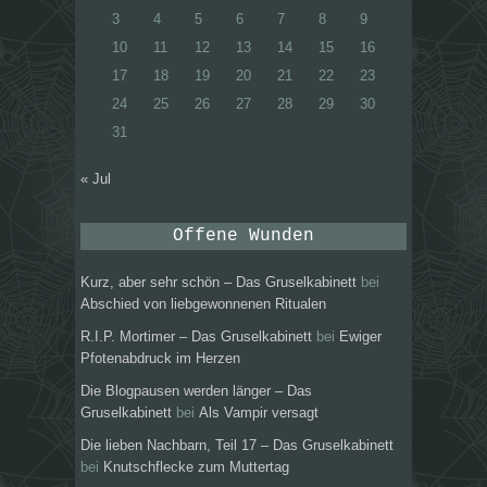
3
4
5
6
7
8
9
10
11
12
13
14
15
16
17
18
19
20
21
22
23
24
25
26
27
28
29
30
31
« Jul
Offene Wunden
Kurz, aber sehr schön – Das Gruselkabinett
bei
Abschied von liebgewonnenen Ritualen
R.I.P. Mortimer – Das Gruselkabinett
bei
Ewiger
Pfotenabdruck im Herzen
Die Blogpausen werden länger – Das
Gruselkabinett
bei
Als Vampir versagt
Die lieben Nachbarn, Teil 17 – Das Gruselkabinett
bei
Knutschflecke zum Muttertag