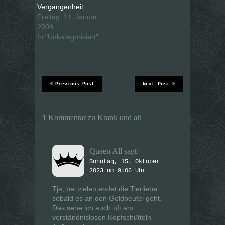
t
t
Vergangenheit
e
e
i
i
Freitag, 11. Januar
l
l
e
e
2008
n
n
In "Unkategorisiert"
(
(
W
W
i
i
r
r
d
d
i
i
n
n
n
n
e
e
Previous Post
Next Post
u
u
e
e
m
m
F
F
e
e
1 Kommentar zu Krank und alt
n
n
s
s
t
t
e
e
r
r
Queen All
sagt:
g
g
e
e
Sonntag, 15. Oktober
ö
ö
f
f
2023 um 9:06 Uhr
f
f
n
n
e
e
Tja, bei vielen endet die Tierliebe
t
t
sobald es an den Geldbeutel geht.
)
)
Das sehe ich auch oft am
verständnislosen Kopfschütteln