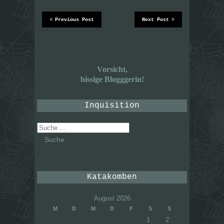
Previous Post
Next Post
Vorsicht,
bissige Blogggerin!
Inquisition
Suche
nach:
Katakomben
August 2026
M
D
M
D
F
S
S
1
2