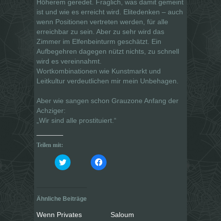
Höherem geredet. Fraglich, was damit gemeint
ist und wie es erreicht wird. Elitedenken – auch
wenn Positionen vertreten werden, für alle
erreichbar zu sein. Aber zu sehr wird das
Zimmer im Elfenbeinturm geschätzt. Ein
Aufbegehren dagegen nützt nichts, zu schnell
wird es vereinnahmt.
Wortkombinationen wie Kunstmarkt und
Leitkultur verdeutlichen mir mein Unbehagen.
Aber wie sangen schon Grauzone Anfang der
Achziger:
„Wir sind
alle
prostituiert.“
Teilen mit:
K
K
l
l
i
i
c
c
k
k
,
,
u
u
Ähnliche Beiträge
m
m
ü
a
b
u
Wenn Privates
Saloum
e
f