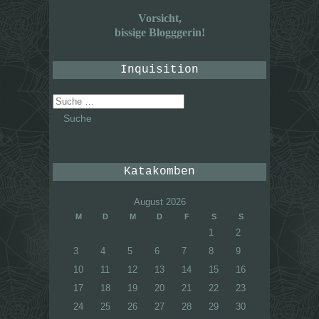
Vorsicht,
bissige Blogggerin!
Inquisition
Suche
nach:
Katakomben
August 2026
M
D
M
D
F
S
S
1
2
3
4
5
6
7
8
9
10
11
12
13
14
15
16
17
18
19
20
21
22
23
24
25
26
27
28
29
30