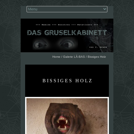
Home
/
Galerie LÀ-BAS
/
Bissiges Holz
B I S S I G E S H O L Z