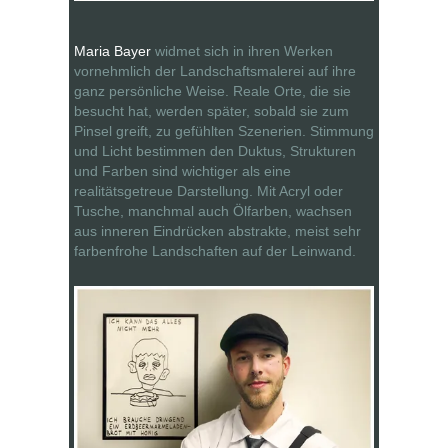
Maria Bayer
widmet sich in ihren Werken
vornehmlich der Landschaftsmalerei auf ihre
ganz persönliche Weise. Reale Orte, die sie
besucht hat, werden später, sobald sie zum
Pinsel greift, zu gefühlten Szenerien. Stimmung
und Licht bestimmen den Duktus, Strukturen
und Farben sind wichtiger als eine
realitätsgetreue Darstellung. Mit Acryl oder
Tusche, manchmal auch Ölfarben, wachsen
aus inneren Eindrücken abstrakte, meist sehr
farbenfrohe Landschaften auf der Leinwand.