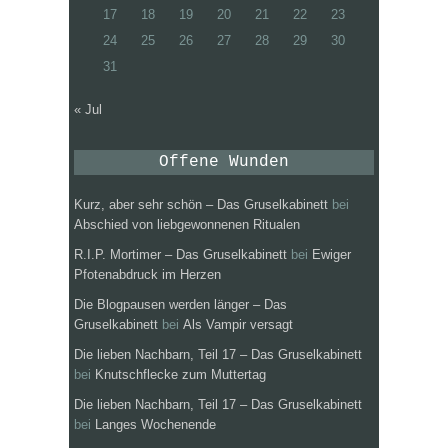
17
18
19
20
21
22
23
24
25
26
27
28
29
30
31
« Jul
Offene Wunden
Kurz, aber sehr schön – Das Gruselkabinett
bei
Abschied von liebgewonnenen Ritualen
R.I.P. Mortimer – Das Gruselkabinett
bei
Ewiger
Pfotenabdruck im Herzen
Die Blogpausen werden länger – Das
Gruselkabinett
bei
Als Vampir versagt
Die lieben Nachbarn, Teil 17 – Das Gruselkabinett
bei
Knutschflecke zum Muttertag
Die lieben Nachbarn, Teil 17 – Das Gruselkabinett
bei
Langes Wochenende