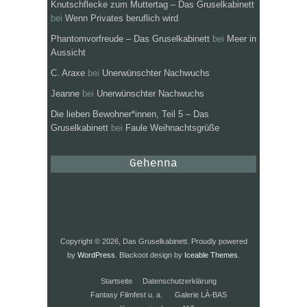
Knutschflecke zum Muttertag – Das Gruselkabinett
bei
Wenn Privates beruflich wird
Phantomvorfreude – Das Gruselkabinett
bei
Meer in
Aussicht
C. Araxe
bei
Unerwünschter Nachwuchs
Jeanne
bei
Unerwünschter Nachwuchs
Die lieben Bewohner*innen, Teil 5 – Das
Gruselkabinett
bei
Faule Weihnachtsgrüße
Gehenna
Copyright © 2026, Das Gruselkabinett. Proudly powered
by
WordPress
. Blackoot design by
Iceable Themes
.
Startseite
Datenschutzerklärung
Fantasy Filmfest u. a.
Galerie LÀ-BAS