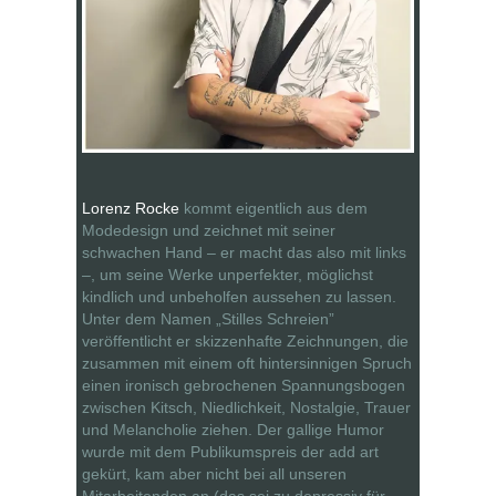
Lorenz Rocke
kommt eigentlich aus dem
Modedesign und zeichnet mit seiner
schwachen Hand – er macht das also mit links
–, um seine Werke unperfekter, möglichst
kindlich und unbeholfen aussehen zu lassen.
Unter dem Namen „Stilles Schreien”
veröffentlicht er skizzenhafte Zeichnungen, die
zusammen mit einem oft hintersinnigen Spruch
einen ironisch gebrochenen Spannungsbogen
zwischen Kitsch, Niedlichkeit, Nostalgie, Trauer
und Melancholie ziehen. Der gallige Humor
wurde mit dem Publikumspreis der add art
gekürt, kam aber nicht bei all unseren
Mitarbeitenden an (das sei zu depressiv für