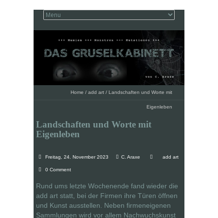
Home
/
add art
/
Landschaften und Worte mit
Eigenleben
Landschaften und Worte mit
Eigenleben
Freitag, 24. November 2023
C. Araxe
add art
0 Comment
Rund ums letzte Wochenende fand wieder die
add art statt, bei der Firmen ihre Türen öffnen
und Kunst ausstellen. Neben firmeneigenen
Sammlungen wird vor allem Nachwuchskunst