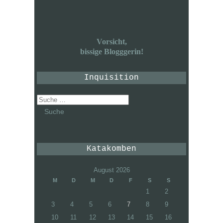
Vorsicht,
bissige Blogggerin!
Inquisition
Suche
nach:
Katakomben
August 2026
M
D
M
D
F
S
S
1
2
3
4
5
6
7
8
9
10
11
12
13
14
15
16