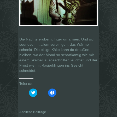
Die Nächte erobern, Tiger umarmen. Und sich
soundso mit allem vereinigen, das Wärme
schenkt. Die eisige Kälte kann da draußen
bleiben, wo der Mond so scharfkantig wie mit
einem Skalpell ausgeschnitten leuchtet und der
Frost wie mit Rasierklingen ins Gesicht
schneidet.
Teilen mit:
K
K
l
l
i
i
c
c
k
k
,
,
u
u
Ähnliche Beiträge
m
m
ü
a