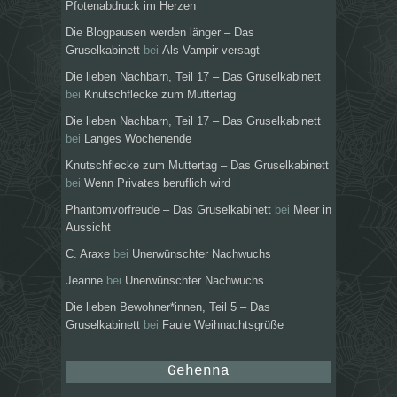
Pfotenabdruck im Herzen
Die Blogpausen werden länger – Das
Gruselkabinett
bei
Als Vampir versagt
Die lieben Nachbarn, Teil 17 – Das Gruselkabinett
bei
Knutschflecke zum Muttertag
Die lieben Nachbarn, Teil 17 – Das Gruselkabinett
bei
Langes Wochenende
Knutschflecke zum Muttertag – Das Gruselkabinett
bei
Wenn Privates beruflich wird
Phantomvorfreude – Das Gruselkabinett
bei
Meer in
Aussicht
C. Araxe
bei
Unerwünschter Nachwuchs
Jeanne
bei
Unerwünschter Nachwuchs
Die lieben Bewohner*innen, Teil 5 – Das
Gruselkabinett
bei
Faule Weihnachtsgrüße
Gehenna