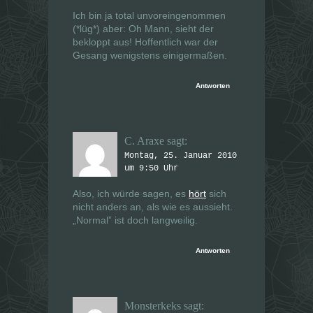
g
g
e
e
Ich bin ja total unvoreingenommen
ö
ö
(*lüg*) aber: Oh Mann, sieht der
f
f
f
f
bekloppt aus! Hoffentlich war der
n
n
Gesang wenigstens einigermaßen.
e
e
t
t
)
)
Antworten
C. Araxe
sagt:
Montag, 25. Januar 2010
um 9:50 Uhr
Also, ich würde sagen, es
hört
sich
nicht anders an, als wie es aussieht.
„Normal” ist doch langweilig.
Antworten
Monsterkeks
sagt: