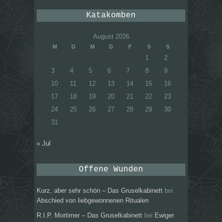
Katakomben
August 2026
M
D
M
D
F
S
S
1
2
3
4
5
6
7
8
9
10
11
12
13
14
15
16
17
18
19
20
21
22
23
24
25
26
27
28
29
30
31
« Jul
Offene Wunden
Kurz, aber sehr schön – Das Gruselkabinett
bei
Abschied von liebgewonnenen Ritualen
R.I.P. Mortimer – Das Gruselkabinett
bei
Ewiger