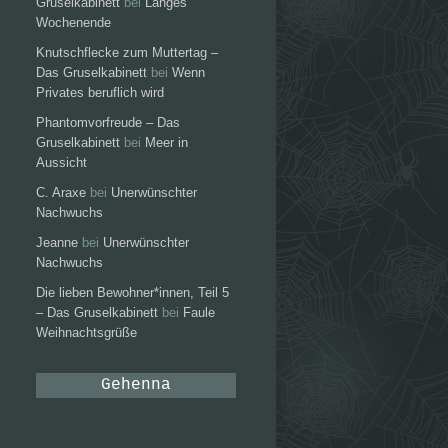
Gruselkabinett
bei
Langes
Wochenende
Knutschflecke zum Muttertag –
Das Gruselkabinett
bei
Wenn
Privates beruflich wird
Phantomvorfreude – Das
Gruselkabinett
bei
Meer in
Aussicht
C. Araxe
bei
Unerwünschter
Nachwuchs
Jeanne
bei
Unerwünschter
Nachwuchs
Die lieben Bewohner*innen, Teil 5
– Das Gruselkabinett
bei
Faule
Weihnachtsgrüße
Gehenna