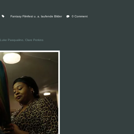
Fantasy Filmfest u. a. laufende Bilder
0 Comment
le, Luke Pasqualino, Clare Perkins