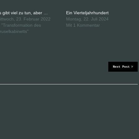
s gibt viel zu tun, aber …
Ein Vierteljahrhundert
ittwoch, 23. Februar 2022
Montag, 22. Juli 2024
n "Transformation des
Mit 1 Kommentar
ruselkabinetts"
Next Post