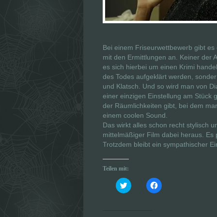
Bei einem Friseurwettbewerb gibt es e
mit den Ermittlungen an. Keiner de
es sich hierbei um einen Krimi handel
des Todes aufgeklärt werden, sondern 
und Klatsch. Und so wird man von Di
einer einzigen Einstellung am Stück
der Räumlichkeiten gibt, bei dem man
einem coolen Sound.
Das wirkt alles schon recht stylisch
mittelmäßiger Film dabei heraus. Es 
Trotzdem bleibt ein sympathischer Ei
Teilen mit:
K
K
l
l
i
i
c
c
k
k
,
,