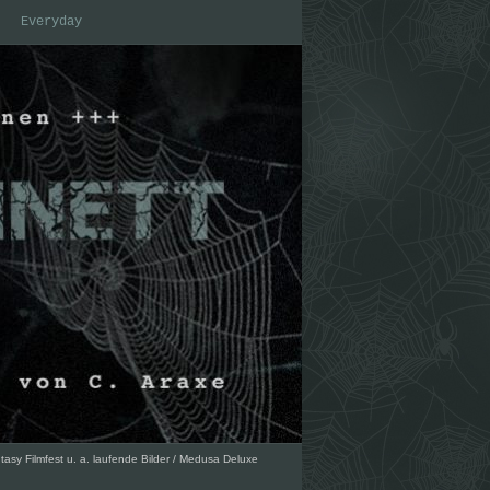
Everyday
tasy Filmfest u. a. laufende Bilder
/
Medusa Deluxe