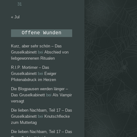
31
« Jul
Offene Wunden
Kurz, aber sehr schön – Das
Gruselkabinett
bei
Abschied von
liebgewonnenen Ritualen
R.I.P. Mortimer – Das
Gruselkabinett
bei
Ewiger
Pfotenabdruck im Herzen
Die Blogpausen werden länger –
Das Gruselkabinett
bei
Als Vampir
versagt
Die lieben Nachbarn, Teil 17 – Das
Gruselkabinett
bei
Knutschflecke
zum Muttertag
Die lieben Nachbarn, Teil 17 – Das