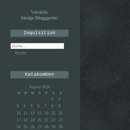
Vorsicht,
bissige Blogggerin!
Inquisition
Suche
nach:
Katakomben
August 2026
M
D
M
D
F
S
S
1
2
3
4
5
6
7
8
9
10
11
12
13
14
15
16
17
18
19
20
21
22
23
24
25
26
27
28
29
30