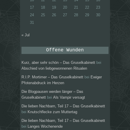
17
18
19
20
21
22
23
24
25
26
27
28
29
30
31
« Jul
Offene Wunden
Kurz, aber sehr schön – Das Gruselkabinett
bei
Abschied von liebgewonnenen Ritualen
R.I.P. Mortimer – Das Gruselkabinett
bei
Ewiger
Pfotenabdruck im Herzen
Die Blogpausen werden länger – Das
Gruselkabinett
bei
Als Vampir versagt
Die lieben Nachbarn, Teil 17 – Das Gruselkabinett
bei
Knutschflecke zum Muttertag
Die lieben Nachbarn, Teil 17 – Das Gruselkabinett
bei
Langes Wochenende