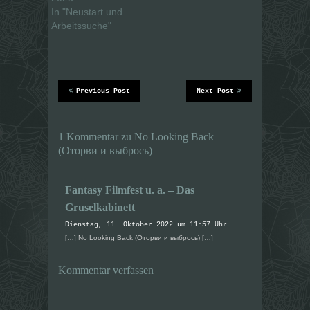
n
n
In "Neustart und
(
(
W
W
Arbeitssuche"
i
i
r
r
d
d
i
i
n
n
n
n
e
e
u
u
Previous Post
Next Post
e
e
m
m
F
F
e
e
n
n
1 Kommentar zu No Looking Back
s
s
t
t
(Оторви и выбрось)
e
e
r
r
g
g
e
e
ö
ö
Fantasy Filmfest u. a. – Das
f
f
f
f
Gruselkabinett
n
n
e
e
Dienstag, 11. Oktober 2022 um 11:57 Uhr
t
t
)
)
[…] No Looking Back (Оторви и выбрось) […]
Kommentar verfassen