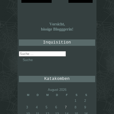
Vorsicht,
bissige Blogggerin!
Inquisition
Suche
nach:
Katakomben
August 2026
M
D
M
D
F
S
S
1
2
3
4
5
6
7
8
9
10
11
12
13
14
15
16