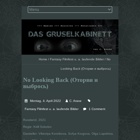
Home
/
Fantasy Filmfest u. a. laufende Bilder
/
No
Looking Back (Оторви и выбрось)
No Looking Back (Оторви и
выбрось)
Montag, 4. April 2022
C. Araxe
Fantasy Filmfest u. a. laufende Bilder
1 Comment
Russland, 2021
Regie: Kirill Sokolov
Darsteller: Viktoriya Korotkova, Sofya Krugova, Olga Lapshina,