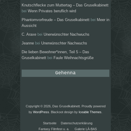
Knutschflecke zum Muttertag – Das Gruselkabinett
bei
Wenn Privates beruflich wird
Phantomvorfreude – Das Gruselkabinett
bei
Meer in
Aussicht
C. Araxe
bei
Unerwünschter Nachwuchs
Jeanne
bei
Unerwünschter Nachwuchs
Die lieben Bewohner*innen, Teil 5 – Das
Gruselkabinett
bei
Faule Weihnachtsgrüße
Gehenna
Copyright © 2026, Das Gruselkabinett. Proudly powered
by
WordPress
. Blackoot design by
Iceable Themes
.
Startseite
Datenschutzerklärung
Fantasy Filmfest u. a.
Galerie LÀ-BAS