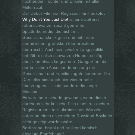
flüchtenden Tochter und Enkelin mit allen
Mitteln auf.
Der Debüt-Film von Regisseur Kirill Sokolov
Why Don’t You Just Die!
ist eine äußerst
rabenschwarze, rasant gedrehte
Splatterkomödie, die nicht mit
Gesellschaftskritik geizt und mit ihrem
unendlichen, grotesken Ideenreichtum
überrascht. Auch sein zweiter Langspielfilm
enthält reichlich schwarzen Humor, schlägt
aber eine etwas langsamere Gangart an, die
der kritischen Auseinandersetzung mit
Gesellschaft und Familie zugute kommen. Die
Darsteller sind auch hier wieder sehr
überzeugend – insbesondere die junge
Mascha.
Es wäre sehr schade gewesen, wenn dieser
durchaus sehr kritische Film eines russischen
Regisseurs mit teils ukrainischen Wurzeln
aufgrund eines allgemeinen Russland-Boykotts
nicht gezeigt worden wäre.
Berührend, brutal und brüllend komisch –
absolute Empfehlung!