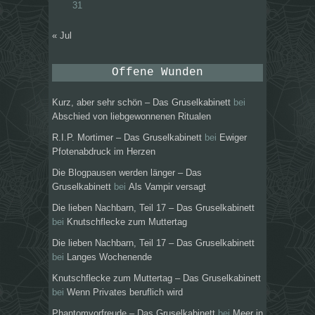
31
« Jul
Offene Wunden
Kurz, aber sehr schön – Das Gruselkabinett
bei
Abschied von liebgewonnenen Ritualen
R.I.P. Mortimer – Das Gruselkabinett
bei
Ewiger
Pfotenabdruck im Herzen
Die Blogpausen werden länger – Das
Gruselkabinett
bei
Als Vampir versagt
Die lieben Nachbarn, Teil 17 – Das Gruselkabinett
bei
Knutschflecke zum Muttertag
Die lieben Nachbarn, Teil 17 – Das Gruselkabinett
bei
Langes Wochenende
Knutschflecke zum Muttertag – Das Gruselkabinett
bei
Wenn Privates beruflich wird
Phantomvorfreude – Das Gruselkabinett
bei
Meer in