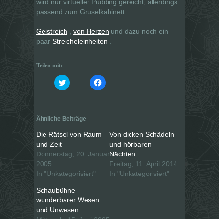
wird nur virtueller Pudding gereicht, allerdings
passend zum Gruselkabinett:
Geistreich
,
von Herzen
und dazu noch ein
paar
Streicheleinheiten
.
Teilen mit:
K
K
l
l
i
i
c
c
k
k
,
,
u
u
Ähnliche Beiträge
m
m
ü
a
b
u
Die Rätsel von Raum
Von dicken Schädeln
e
f
und Zeit
und hörbaren
r
F
T
a
Donnerstag, 20. Januar
Nächten
w
c
i
e
2005
Freitag, 11. April 2014
t
b
In "Unkategorisiert"
In "Unkategorisiert"
t
o
e
o
r
k
Schaubühne
z
z
u
u
wunderbarer Wesen
t
t
und Unwesen
e
e
i
i