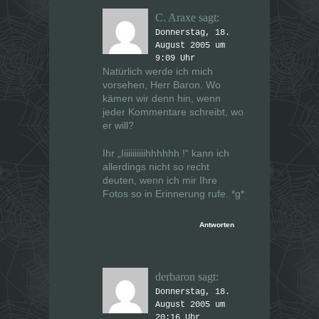
C. Araxe
sagt:
Donnerstag, 18.
August 2005 um
9:09 Uhr
Natürlich werde ich mich
vorsehen, Herr Baron. Wo
kämen wir denn hin, wenn
jeder Kommentare schreibt, wo
er will?
Ihr
„Iiiiiiiiiiihhhhhh !“
kann ich
allerdings nicht so recht
deuten, wenn ich mir Ihre
Fotos so in Erinnerung rufe. *g*
Antworten
derbaron
sagt:
Donnerstag, 18.
August 2005 um
20:16 Uhr