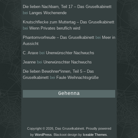
Die lieben Nachbarn, Teil 17 – Das Gruselkabinett
bei
Langes Wochenende
Knutschflecke zum Muttertag – Das Gruselkabinett
bei
Wenn Privates beruflich wird
Phantomvorfreude – Das Gruselkabinett
bei
Meer in
Aussicht
C. Araxe
bei
Unerwünschter Nachwuchs
Jeanne
bei
Unerwünschter Nachwuchs
Die lieben Bewohner*innen, Teil 5 – Das
Gruselkabinett
bei
Faule Weihnachtsgrüße
Gehenna
Copyright © 2026, Das Gruselkabinett. Proudly powered
by
WordPress
. Blackoot design by
Iceable Themes
.