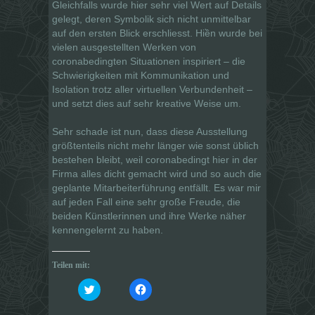
Gleichfalls wurde hier sehr viel Wert auf Details
gelegt, deren Symbolik sich nicht unmittelbar
auf den ersten Blick erschliesst. Hiền wurde bei
vielen ausgestellten Werken von
coronabedingten Situationen inspiriert – die
Schwierigkeiten mit Kommunikation und
Isolation trotz aller virtuellen Verbundenheit –
und setzt dies auf sehr kreative Weise um.
Sehr schade ist nun, dass diese Ausstellung
größtenteils nicht mehr länger wie sonst üblich
bestehen bleibt, weil coronabedingt hier in der
Firma alles dicht gemacht wird und so auch die
geplante Mitarbeiterführung entfällt. Es war mir
auf jeden Fall eine sehr große Freude, die
beiden Künstlerinnen und ihre Werke näher
kennengelernt zu haben.
Teilen mit:
K
K
l
l
i
i
c
c