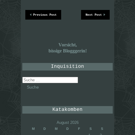
Previous Post
Next Post
Vorsicht,
bissige Blogggerin!
Inquisition
Suche
nach:
Katakomben
August 2026
M
D
M
D
F
S
S