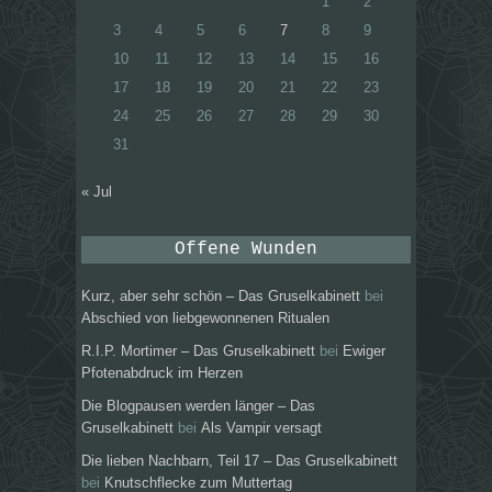
1
2
3
4
5
6
7
8
9
10
11
12
13
14
15
16
17
18
19
20
21
22
23
24
25
26
27
28
29
30
31
« Jul
Offene Wunden
Kurz, aber sehr schön – Das Gruselkabinett
bei
Abschied von liebgewonnenen Ritualen
R.I.P. Mortimer – Das Gruselkabinett
bei
Ewiger
Pfotenabdruck im Herzen
Die Blogpausen werden länger – Das
Gruselkabinett
bei
Als Vampir versagt
Die lieben Nachbarn, Teil 17 – Das Gruselkabinett
bei
Knutschflecke zum Muttertag