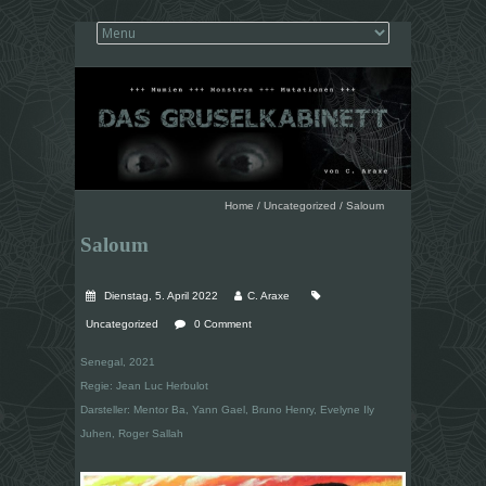
Home
/
Uncategorized
/
Saloum
Saloum
Dienstag, 5. April 2022
C. Araxe
Uncategorized
0 Comment
Senegal, 2021
Regie: Jean Luc Herbulot
Darsteller: Mentor Ba, Yann Gael, Bruno Henry, Evelyne Ily
Juhen, Roger Sallah