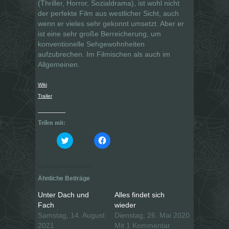
(Thriller, Horror, Sozialdrama), ist wohl nicht
der perfekte Film aus westlicher Sicht, auch
wenn er vieles sehr gekonnt umsetzt. Aber er
ist eine sehr große Berreicherung, um
konventionelle Sehgewohnheiten
aufzubrechen. Im Filmischen als auch im
Allgemeinen.
Wiki
Trailer
Teilen mit:
K
K
l
l
i
i
c
c
k
k
,
,
u
u
Ähnliche Beiträge
m
m
ü
a
b
u
Unter Dach und
Alles findet sich
e
f
Fach
wieder
r
F
T
a
Samstag, 14. August
Dienstag, 26. Mai 2020
w
c
i
e
2021
Mit 1 Kommentar