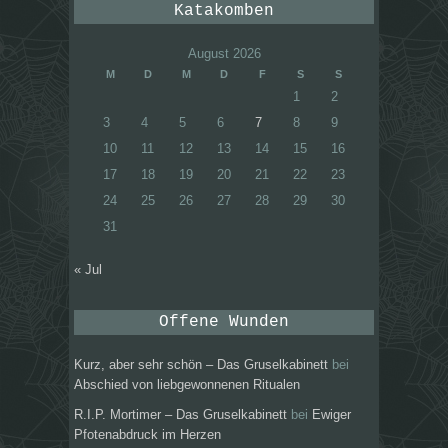
Katakomben
August 2026
M
D
M
D
F
S
S
1
2
3
4
5
6
7
8
9
10
11
12
13
14
15
16
17
18
19
20
21
22
23
24
25
26
27
28
29
30
31
« Jul
Offene Wunden
Kurz, aber sehr schön – Das Gruselkabinett
bei
Abschied von liebgewonnenen Ritualen
R.I.P. Mortimer – Das Gruselkabinett
bei
Ewiger
Pfotenabdruck im Herzen