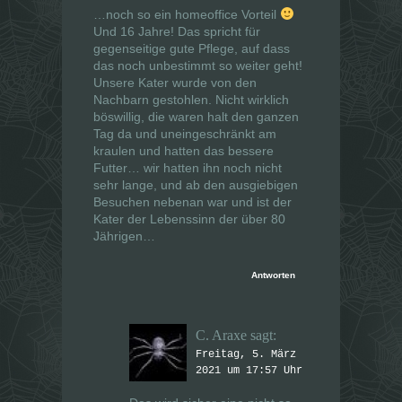
f
f
…noch so ein homeoffice Vorteil
n
n
e
e
Und 16 Jahre! Das spricht für
t
t
gegenseitige gute Pflege, auf dass
)
)
das noch unbestimmt so weiter geht!
Unsere Kater wurde von den
Nachbarn gestohlen. Nicht wirklich
böswillig, die waren halt den ganzen
Tag da und uneingeschränkt am
kraulen und hatten das bessere
Futter… wir hatten ihn noch nicht
sehr lange, und ab den ausgiebigen
Besuchen nebenan war und ist der
Kater der Lebenssinn der über 80
Jährigen…
Antworten
C. Araxe
sagt:
Freitag, 5. März
2021 um 17:57 Uhr