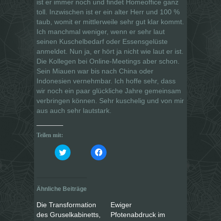
ist er immer noch und findet Homeoffice ganz
toll. Inzwischen ist er ein alter Herr und 100 %
taub, womit er mittlerweile sehr gut klar kommt.
Ich manchmal weniger, wenn er sehr laut
seinen Kuschelbedarf oder Essensgelüste
anmeldet. Nun ja, er hört ja nicht wie laut er ist.
Die Kollegen bei Online-Meetings aber schon.
Sein Miauen war bis nach China oder
Indonesien vernehmbar. Ich hoffe sehr, dass
wir noch ein paar glückliche Jahre gemeinsam
verbringen können. Sehr kuschelig und von mir
aus auch sehr lautstark.
Teilen mit:
K
K
l
l
i
i
c
c
k
k
,
,
u
u
Ähnliche Beiträge
m
m
ü
a
b
u
Die Transformation
Ewiger
e
f
des Gruselkabinetts,
Pfotenabdruck im
r
F