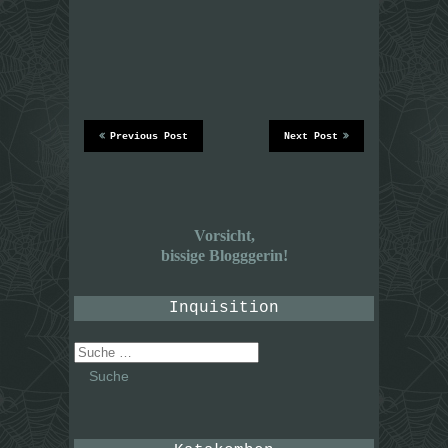
Previous Post
Next Post
Vorsicht,
bissige Blogggerin!
Inquisition
Suche
nach: