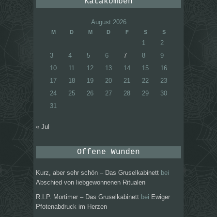
Katakomben
August 2026
M
D
M
D
F
S
S
1
2
3
4
5
6
7
8
9
10
11
12
13
14
15
16
17
18
19
20
21
22
23
24
25
26
27
28
29
30
31
« Jul
Offene Wunden
Kurz, aber sehr schön – Das Gruselkabinett
bei
Abschied von liebgewonnenen Ritualen
R.I.P. Mortimer – Das Gruselkabinett
bei
Ewiger
Pfotenabdruck im Herzen