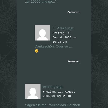
e
e
zur 10000 und so…)
t
t
)
)
Antworten
C. Araxe
sagt:
Freitag, 12.
August 2005 um
16:23 Uhr
Dankeschön. Oder so …
Antworten
twoblog
sagt:
Freitag, 12. August
2005 um 12:22 Uhr
Sagen Sie mal. Wurde das Tierchen