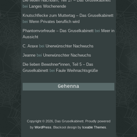
Die lieben Nachbarn, Teil 17 – Das Gruselkabinett
bei
Langes Wochenende
Knutschflecke zum Muttertag – Das Gruselkabinett
bei
Wenn Privates beruflich wird
Phantomvorfreude – Das Gruselkabinett
bei
Meer in
Aussicht
C. Araxe
bei
Unerwünschter Nachwuchs
Jeanne
bei
Unerwünschter Nachwuchs
Die lieben Bewohner*innen, Teil 5 – Das
Gruselkabinett
bei
Faule Weihnachtsgrüße
Gehenna
Copyright © 2026, Das Gruselkabinett. Proudly powered
by
WordPress
. Blackoot design by
Iceable Themes
.