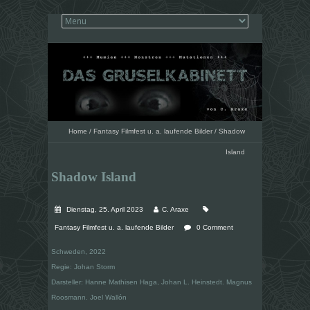
Home
/
Fantasy Filmfest u. a. laufende Bilder
/
Shadow
Island
Shadow Island
Dienstag, 25. April 2023
C. Araxe
Fantasy Filmfest u. a. laufende Bilder
0 Comment
Schweden, 2022
Regie: Johan Storm
Darsteller: Hanne Mathisen Haga, Johan L. Heinstedt. Magnus
Roosmann. Joel Wallón