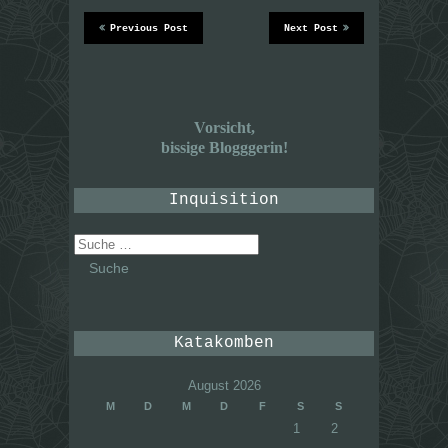
Previous Post
Next Post
Vorsicht,
bissige Blogggerin!
Inquisition
Suche
nach:
Katakomben
August 2026
M
D
M
D
F
S
S
1
2