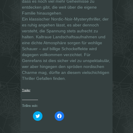
dass es noch viel mehr Geheimisse zu
entdecken gibt, die weit über die eigene
Familie hinausgehen.
Ein klassischer Nordic-Noir-Mysterythriller, der
es ruhig angehen lässt, es aber dennoch
versteht, die Spannung stets aufrecht zu
halten. Kaltraue Landschaftsaufnahmen und
eine dichte Atmosphäre sorgen für wohlige
Schauer – auf billige Schockeffekte wird
dagegen vollkommen verzichtet. Für
Genrefans ist dies sicher viel zu unspektakulär,
wer aber hingegen den spröden nordischen
Charme mag, dürfte an diesem vielschichtigen
Thriller Gefallen finden.
Trailer
Teilen mit:
K
K
l
l
i
i
c
c
k
k
,
,