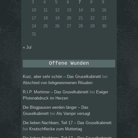
3
4
5
6
7
8
9
10
11
12
13
14
15
16
17
18
19
20
21
22
23
24
25
26
27
28
29
30
31
« Jul
Offene Wunden
Kurz, aber sehr schön – Das Gruselkabinett
bei
Abschied von liebgewonnenen Ritualen
R.I.P. Mortimer – Das Gruselkabinett
bei
Ewiger
Pfotenabdruck im Herzen
Die Blogpausen werden länger – Das
Gruselkabinett
bei
Als Vampir versagt
Die lieben Nachbarn, Teil 17 – Das Gruselkabinett
bei
Knutschflecke zum Muttertag