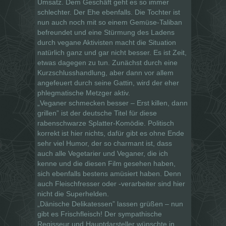
Umsatz. Dem Geschäft geht es so immer
schlechter. Der Ehe ebenfalls. Die Tochter ist
nun auch noch mit so einem Gemüse-Taliban
befreundet und eine Stürmung des Ladens
durch vegane Aktivisten macht die Situation
natürlich ganz und gar nicht besser. Es ist Zeit,
etwas dagegen zu tun. Zunächst durch eine
Kurzschlusshandlung, aber dann vor allem
angefeuert durch seine Gattin, wird der eher
phlegmatische Metzger aktiv.
„Veganer schmecken besser – Erst killen, dann
grillen” ist der deutsche Titel für diese
rabenschwarze Splatter-Komödie. Politisch
korrekt ist hier nichts, dafür gibt es ohne Ende
sehr viel Humor, der so charmant ist, dass
auch alle Vegetarier und Veganer, die ich
kenne und die diesen Film gesehen haben,
sich ebenfalls bestens amüsiert haben. Denn
auch Fleischfresser oder -verarbeiter sind hier
nicht die Superhelden.
„Dänische Delikatessen” lassen grüßen – nun
gibt es Frischfleisch! Der sympathische
Regisseur und Hauptdarsteller wünschte in