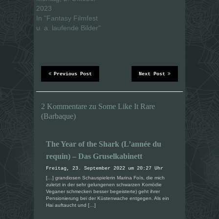
z
z
u
u
2023
t
t
In "Fantasy Filmfest
e
e
i
i
u. a. laufende Bilder"
l
l
e
e
n
n
(
(
W
W
i
i
r
r
d
d
Previous Post
Next Post
i
i
n
n
n
n
e
e
u
u
2 Kommentare zu Some Like It Rare
e
e
m
m
(Barbaque)
F
F
e
e
n
n
s
s
t
t
The Year of the Shark (L’année du
e
e
r
r
requin) – Das Gruselkabinett
g
g
e
e
Freitag, 23. September 2022 um 20:27 Uhr
ö
ö
f
f
[…] grandiosen Schauspielerin Marina Foïs, die mich
f
f
zuletzt in der sehr gelungenen schwarzen Komödie
n
n
Veganer schmecken besser begeisterte) geht ihrer
e
e
Pensionierung bei der Küstenwache entgegen. Als ein
t
t
)
)
Hai auftaucht und […]