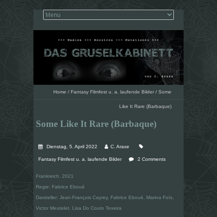
Home
/
Fantasy Filmfest u. a. laufende Bilder
/
Some
Like It Rare (Barbaque)
Some Like It Rare (Barbaque)
Dienstag, 5. April 2022
C. Araxe
Fantasy Filmfest u. a. laufende Bilder
2 Comments
Frankreich, 2021
Regie: Fabrice Eboué
Darsteller: Jean-François Cayrey, Fabrice Eboué, Marina Foïs,
Victor Meutelet, Lisa Do Couto Texeira