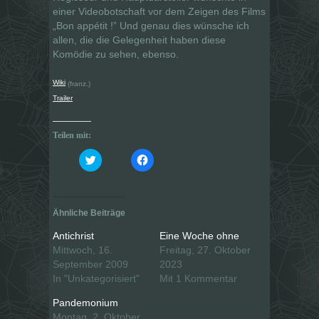
einer Videobotschaft vor dem Zeigen des Films
„Bon appétit !” Und genau dies wünsche ich
allen, die die Gelegenheit haben diese
Komödie zu sehen, ebenso.
Wiki
(franz.)
Trailer
Teilen mit:
K
K
l
l
i
i
c
c
k
k
,
,
u
u
Ähnliche Beiträge
m
m
ü
a
b
u
Antichrist
Eine Woche ohne
e
f
Mittwoch, 16.
Freitag, 27. Oktober
r
F
T
a
September 2009
2023
w
c
i
e
In "Unkategorisiert"
Mit 1 Kommentar
t
b
t
o
Pandemonium
e
o
r
k
Montag, 2. Oktober