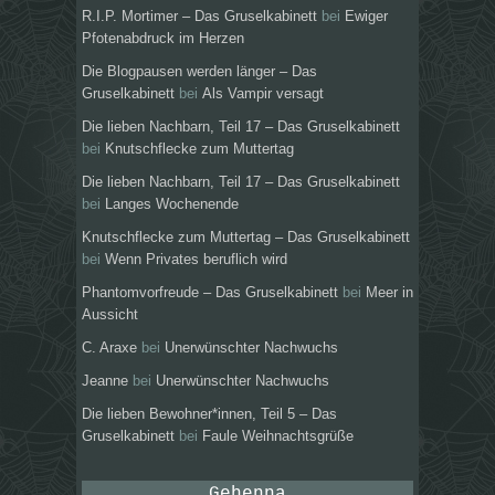
R.I.P. Mortimer – Das Gruselkabinett
bei
Ewiger
Pfotenabdruck im Herzen
Die Blogpausen werden länger – Das
Gruselkabinett
bei
Als Vampir versagt
Die lieben Nachbarn, Teil 17 – Das Gruselkabinett
bei
Knutschflecke zum Muttertag
Die lieben Nachbarn, Teil 17 – Das Gruselkabinett
bei
Langes Wochenende
Knutschflecke zum Muttertag – Das Gruselkabinett
bei
Wenn Privates beruflich wird
Phantomvorfreude – Das Gruselkabinett
bei
Meer in
Aussicht
C. Araxe
bei
Unerwünschter Nachwuchs
Jeanne
bei
Unerwünschter Nachwuchs
Die lieben Bewohner*innen, Teil 5 – Das
Gruselkabinett
bei
Faule Weihnachtsgrüße
Gehenna