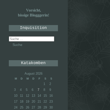
Vorsicht,
bissige Blogggerin!
Inquisition
Suche
nach:
Katakomben
August 2026
M
D
M
D
F
S
S
1
2
3
4
5
6
7
8
9
10
11
12
13
14
15
16
17
18
19
20
21
22
23
24
25
26
27
28
29
30