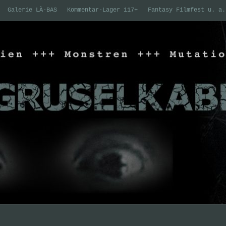
Galerie LÀ-BAS
Kommentar-Lager 117+
Fantasy Filmfest u. a.