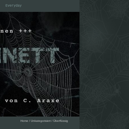
Everyday
Home
/
Unkategorisiert
/
Überflüssig