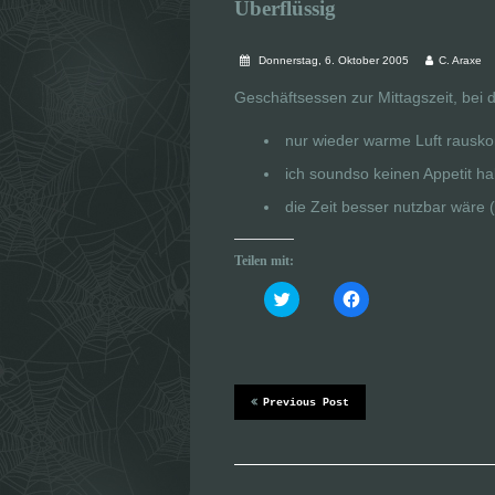
Überflüssig
Donnerstag, 6. Oktober 2005
C. Araxe
Geschäftsessen zur Mittagszeit, bei
nur wieder warme Luft rausk
ich soundso keinen Appetit h
die Zeit besser nutzbar wäre 
Teilen mit:
K
K
l
l
i
i
c
c
k
k
,
,
u
u
m
m
ü
a
Previous Post
b
u
e
f
r
F
T
a
w
c
i
e
t
b