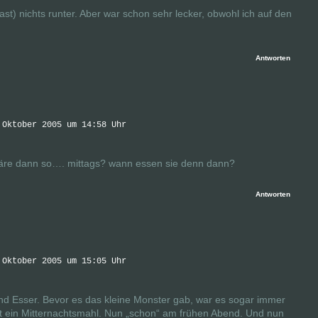
fast) nichts runter. Aber war schon sehr lecker, obwohl ich auf den
Antworten
 Oktober 2005 um 14:58 Uhr
wäre dann so…. mittags? wann essen sie denn dann?
Antworten
 Oktober 2005 um 15:05 Uhr
end Esser. Bevor es das kleine Monster gab, war es sogar immer
ft ein Mitternachtsmahl. Nun „schon“ am frühen Abend. Und nun