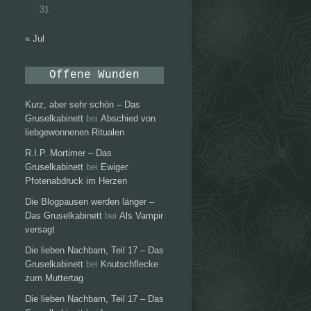
31
« Jul
Offene Wunden
Kurz, aber sehr schön – Das
Gruselkabinett
bei
Abschied von
liebgewonnenen Ritualen
R.I.P. Mortimer – Das
Gruselkabinett
bei
Ewiger
Pfotenabdruck im Herzen
Die Blogpausen werden länger –
Das Gruselkabinett
bei
Als Vampir
versagt
Die lieben Nachbarn, Teil 17 – Das
Gruselkabinett
bei
Knutschflecke
zum Muttertag
Die lieben Nachbarn, Teil 17 – Das