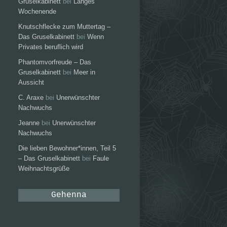
Gruselkabinett
bei
Langes
Wochenende
Knutschflecke zum Muttertag –
Das Gruselkabinett
bei
Wenn
Privates beruflich wird
Phantomvorfreude – Das
Gruselkabinett
bei
Meer in
Aussicht
C. Araxe
bei
Unerwünschter
Nachwuchs
Jeanne
bei
Unerwünschter
Nachwuchs
Die lieben Bewohner*innen, Teil 5
– Das Gruselkabinett
bei
Faule
Weihnachtsgrüße
Gehenna