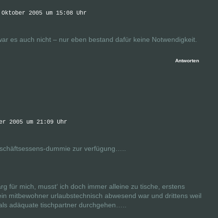
 Oktober 2005 um 15:08 Uhr
ar es auch nicht – nur eben bestand dafür keine Notwendigkeit.
Antworten
er 2005 um 21:09 Uhr
s geschäftsessens-dummie zur verfügung…..
g für mich, musst‘ ich doch immer alleine zu tische, erstens
ein mitbewohner urlaubstechnisch abwesend war und drittens weil
 als adäquate tischpartner durchgehen…..