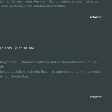
telmaß für mich sein. Auch ein Grund, warum ich sehr gern zu
nn man auch noch das Telefon ausschalten.
Antworten
er 2005 um 15:01 Uhr
n Unsympaten, Dummschwätzern und Dösbaddeln essen muss,
it.
h sich vorzustellen, nicht ins Essen zu stechen sondern in ein oder
tlichen Gegenüber.
Antworten