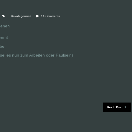
Unkategorisiert
14 Comments
 denen
ommt
abe
(sei es nun zum Arbeiten oder Faulsein)
Next Post