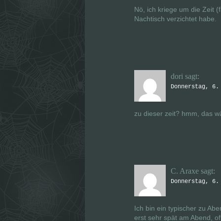
t
t
)
Nö, ich kriege um die Zeit (
)
Nachtisch verzichtet habe.
dori
sagt:
Donnerstag, 6.
zu dieser zeit? hmm, das 
C. Araxe
sagt:
Donnerstag, 6.
Ich bin ein typischer zu Ab
erst sehr spät am Abend, o