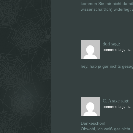
kommen Sie mir nicht damit
wissenschaftlich) widerlegt
dori
sagt:
Donnerstag, 6.
hey, hab ja gar nichts gesa
C. Araxe
sagt:
Donnerstag, 6.
Dankeschön!
Obwohl, ich weiß gar nicht,