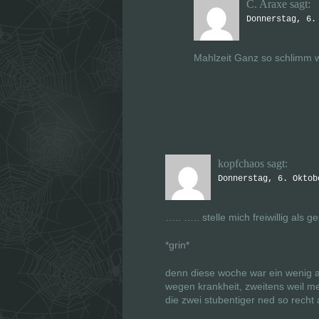
C. Araxe
sagt:
Donnerstag, 6.
Mahlzeit Ganz so schlimm w
kopfchaos
sagt:
Donnerstag, 6. Oktob
….. ….. stelle mich freiwillig al
*grin*
denn diese woche war ein wenig ar
wegen krankheit, zweitens weil m
die zwei stubentiger ned so recht