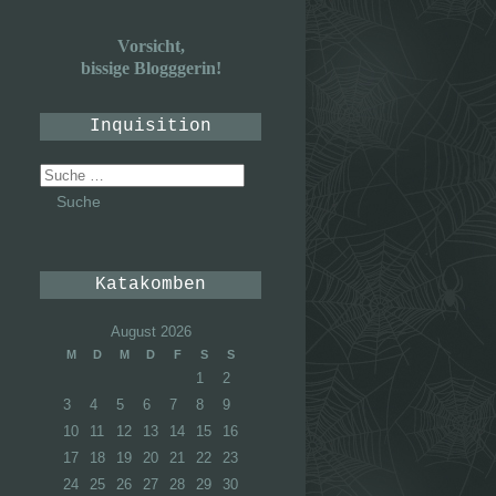
Vorsicht,
bissige Blogggerin!
Inquisition
Suche
nach:
Katakomben
August 2026
M
D
M
D
F
S
S
1
2
3
4
5
6
7
8
9
10
11
12
13
14
15
16
17
18
19
20
21
22
23
24
25
26
27
28
29
30