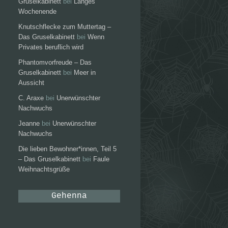
Gruselkabinett
bei
Langes
Wochenende
Knutschflecke zum Muttertag –
Das Gruselkabinett
bei
Wenn
Privates beruflich wird
Phantomvorfreude – Das
Gruselkabinett
bei
Meer in
Aussicht
C. Araxe
bei
Unerwünschter
Nachwuchs
Jeanne
bei
Unerwünschter
Nachwuchs
Die lieben Bewohner*innen, Teil 5
– Das Gruselkabinett
bei
Faule
Weihnachtsgrüße
Gehenna