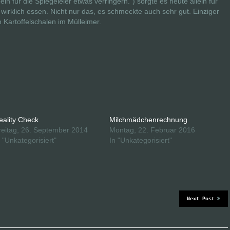
ln für die Spiegeleier etwas verringern.“) sorgte es heute allein für
irklich essen. Nicht nur das, es schmeckte auch sehr gut. Einziger
 Kartoffelschalen im Mülleimer.
eality Check
Milchmädchenrechnung
reitag, 26. September 2014
Montag, 22. Februar 2016
n "Unkategorisiert"
In "Unkategorisiert"
Next Post