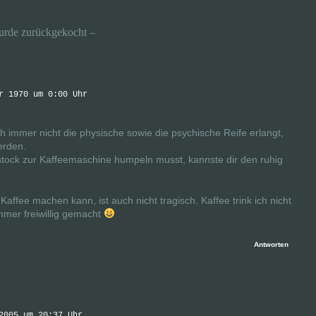
rde zurückgekocht –
r 1970 um 0:00 Uhr
 immer nicht die physische sowie die psychische Reife erlangt,
erden.
stock zur Kaffeemaschine humpeln musst, kannste dir den ruhig
affee machen kann, ist auch nicht tragisch. Kaffee trink ich nicht
mer freiwillig gemacht
Antworten
2005 um 20:37 Uhr