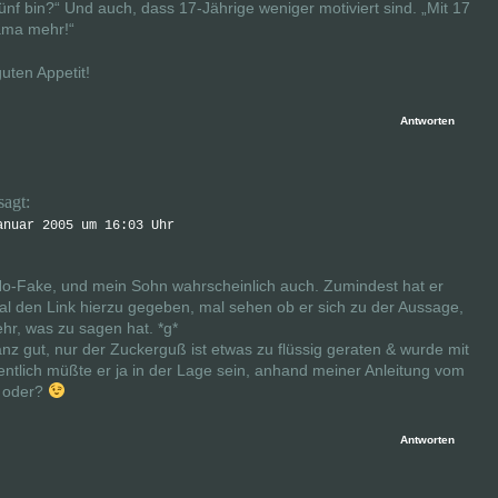
fünf bin?“ Und auch, dass 17-Jährige weniger motiviert sind. „Mit 17
ama mehr!“
uten Appetit!
Antworten
sagt:
anuar 2005 um 16:03 Uhr
m No-Fake, und mein Sohn wahrscheinlich auch. Zumindest hat er
al den Link hierzu gegeben, mal sehen ob er sich zu der Aussage,
r, was zu sagen hat. *g*
nz gut, nur der Zuckerguß ist etwas zu flüssig geraten & wurde mit
entlich müßte er ja in der Lage sein, anhand meiner Anleitung vom
, oder?
Antworten