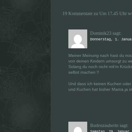
W
W
i
i
r
r
19 Kommentare zu Um 17.45 Uhr wu
d
d
i
i
n
n
n
n
e
e
u
u
Dominik23
sagt:
e
e
m
m
Donnerstag, 1. Janua
F
F
e
e
n
n
s
s
Meiner Meinung nach hast du noch
t
t
e
e
von deinen Kindern umsorgt zu w
r
r
Solang du noch nicht mit’m Krück
g
g
e
e
selbst machen !!
ö
ö
f
f
f
f
Und dass ich keinen Kuchen oder K
n
n
e
e
und Kuchen hat bisher Mama ja im
t
t
)
)
Budenzauberin
sagt:
Samstag, 29. Januar 