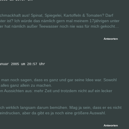
r schmackhaft aus! Spinat, Spiegelei, Kartoffeln & Tomaten? Darf
ter ist? Ich würde das nämlich gern mal meinem 17jährigen unter
der hat nämlich außer Teewasser noch nie was für mich gekocht…
Antworten
anuar 2005 um 20:57 Uhr
 man noch sagen, dass es ganz und gar seine Idee war. Sowohl
alles ganz allein zu machen.
en Aussichten aus: mehr Zeit und trotzdem nicht auf ein lecker
sich wirklich langsam darum bemühen. Mag ja sein, dass er es nicht
eeindrucken, aber da gibt es ja noch eine größere Auswahl.
Antworten