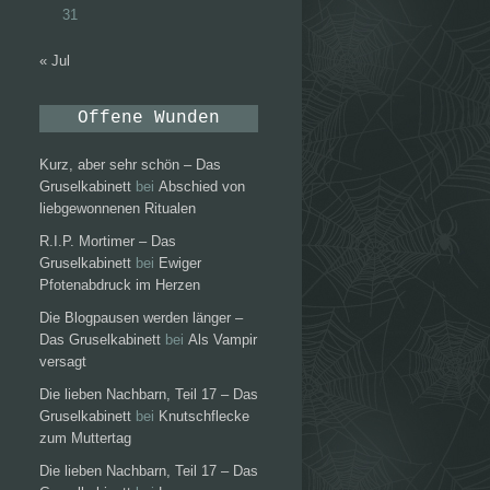
31
« Jul
Offene Wunden
Kurz, aber sehr schön – Das
Gruselkabinett
bei
Abschied von
liebgewonnenen Ritualen
R.I.P. Mortimer – Das
Gruselkabinett
bei
Ewiger
Pfotenabdruck im Herzen
Die Blogpausen werden länger –
Das Gruselkabinett
bei
Als Vampir
versagt
Die lieben Nachbarn, Teil 17 – Das
Gruselkabinett
bei
Knutschflecke
zum Muttertag
Die lieben Nachbarn, Teil 17 – Das