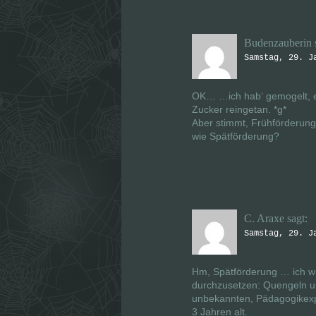
Budenzauberin
Samstag, 29. J
OK… …ich hab‘ gemogelt, es
Zucker reingetan. *g*
Aber stimmt, Frühförderung
wie Spätförderung?
C. Araxe
sagt:
Samstag, 29. J
Hm, Spätförderung … ich wü
durchzusetzen: Quengeln un
unbekannten, Pädagogikexp
3 Jahren alt.