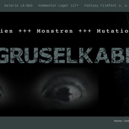
Galerie LÀ-BAS
Kommentar-Lager 117+
Fantasy Filmfest u. a.
Home
/
Unk