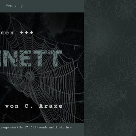
Everyday
ategorisiert
/
Um 17.45 Uhr wurde zurückgekocht –