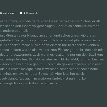
Uncategorized
2 Comments
eder mehr, sind die gefräßigen Besucher wieder da. Schneller als
ich schon den Wanst vollgeschlagen. Aber auch schneller als man
s andere ebenfalls.
niblüten an einer Pflanze zu sehen und schon waren die ersten
gefuttert. So geht das ja nun nicht! Ich hege und pflege vom Samen
die Schnecken meinen, sich dann einfach nur bedienen zu können.
chneckenkorn wurde also wieder zum Einsatz gebracht. (Ich sah mich
gserklärung gezwungen, auch wenn es letztjährig nur um den Basilikum
swahlmöglichkeiten. Bio ist klar, aber es gibt die Wahl, ob man Leichen
ch jedoch, dass für alle genug Zucchini da gewesen wären. An dieser
 die als erstes loslegte, sind inzwischen schon wieder sechs neue
lt minütlich jeweils neuer Zuwachs). Aber jetzt hat es sich
elkabinett (als auch im weiteren Umfeld) ist nun mal kein
n möglich sein, sich durchzuschleimen.