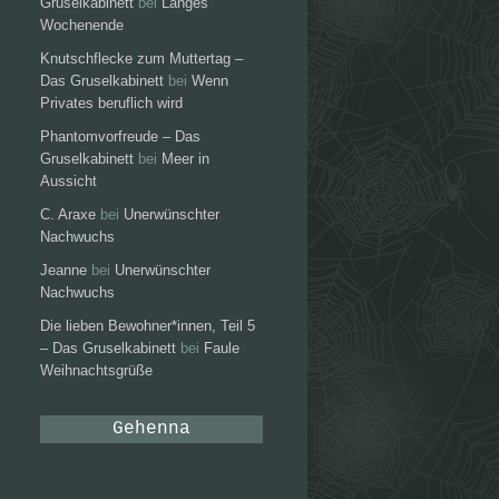
Gruselkabinett
bei
Langes
Wochenende
Knutschflecke zum Muttertag –
Das Gruselkabinett
bei
Wenn
Privates beruflich wird
Phantomvorfreude – Das
Gruselkabinett
bei
Meer in
Aussicht
C. Araxe
bei
Unerwünschter
Nachwuchs
Jeanne
bei
Unerwünschter
Nachwuchs
Die lieben Bewohner*innen, Teil 5
– Das Gruselkabinett
bei
Faule
Weihnachtsgrüße
Gehenna