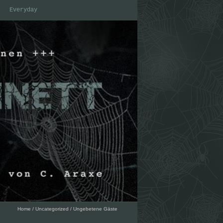
Everyday
Home
/
Uncategorized
/
Ungebetene Gäste