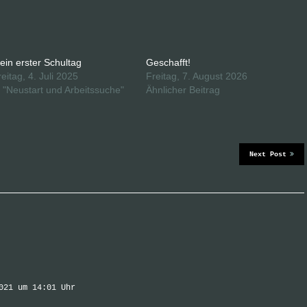
ein erster Schultag
Geschafft!
reitag, 4. Juli 2025
Freitag, 7. August 2026
n "Neustart und Arbeitssuche"
Ähnlicher Beitrag
Next Post
021 um 14:01 Uhr