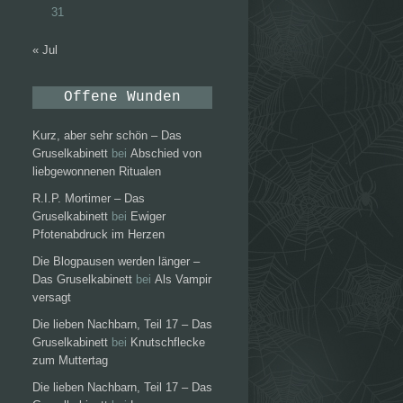
31
« Jul
Offene Wunden
Kurz, aber sehr schön – Das
Gruselkabinett
bei
Abschied von
liebgewonnenen Ritualen
R.I.P. Mortimer – Das
Gruselkabinett
bei
Ewiger
Pfotenabdruck im Herzen
Die Blogpausen werden länger –
Das Gruselkabinett
bei
Als Vampir
versagt
Die lieben Nachbarn, Teil 17 – Das
Gruselkabinett
bei
Knutschflecke
zum Muttertag
Die lieben Nachbarn, Teil 17 – Das