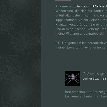
F
F
e
e
n
n
Aus meiner
Erfahrung mit Schnec
s
s
Wesen sind, die sich nur dann zu
t
t
e
e
unterhaltungstechnisch nicht korrek
r
r
Tipp: Eröffnen Sie ein kleines Fre
g
g
e
e
Pflanzenkost, gründen Sie einen a
ö
ö
und dem deutschen Bienenjournal
f
f
f
f
meine Pflanzen unbeknabbert!!!
n
n
e
e
t
t
P.S. Übrigens bin ich persönlich 
)
)
meiner Erwartung keinerlei heiße 
C. Araxe
sagt:
Donnerstag, 15
Ihre ambitionierte Freizeit
Leckeres zu bieten hat, ka