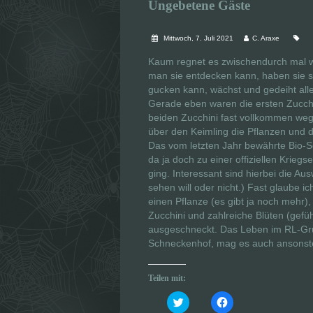
Ungebetene Gäste
Mittwoch, 7. Juli 2021
C. Araxe
Kaum regnet es zwischendurch mal wi
man sie entdecken kann, haben sie s
gucken kann, wächst und gedeiht alle
Gerade eben waren die ersten Zucchi
beiden Zucchini fast vollkommen weg
über den Keimling die Pflanzen und 
Das vom letzten Jahr bewährte Bio-S
da ja doch zu einer offiziellen Krie
ging. Interessant sind hierbei die Au
sehen will oder nicht.) Fast glaube i
einen Pflanze (es gibt ja noch mehr),
Zucchini und zahlreiche Blüten (gefüh
ausgeschneckt. Das Leben im RL-Grus
Schneckenhof, mag es auch ansonste
Teilen mit:
K
K
l
l