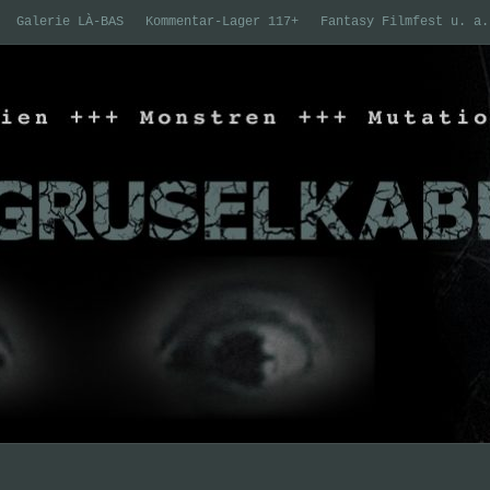
Galerie LÀ-BAS
Kommentar-Lager 117+
Fantasy Filmfest u. a.