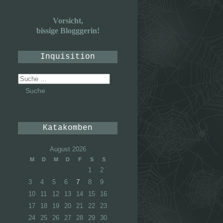
Vorsicht,
bissige Blogggerin!
Inquisition
Suche
nach:
Katakomben
August 2026
M
D
M
D
F
S
S
1
2
3
4
5
6
7
8
9
10
11
12
13
14
15
16
17
18
19
20
21
22
23
24
25
26
27
28
29
30