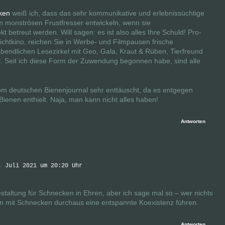
ken
weiß ich, dass das sehr kommunikative und erlebnissüchtige
m monströsen Frustfresser entwickeln, wenn sie
t betreut werden. Will sagen: es ist also alles Ihre Schuld! Pro-
ilichtkino, reichen Sie in Werbe- und Filmpausen frische
bendlichen Lesezirkel mit Geo, Gala, Kraut & Rüben, Tierfreund
. Seit ich diese Form der Zuwendung begonnen habe, sind alle
vom deutschen Bienenjournal sehr enttäuscht, da es entgegen
Bienen enthielt. Naja, man kann nicht alles haben!
Antworten
. Juli 2021 um 20:20 Uhr
gestaltung für Schnecken in Ehren, aber ich sage mal so – wer nichts
nn mit Schnecken durchaus eine entspannte Koexistenz führen.
Antworten