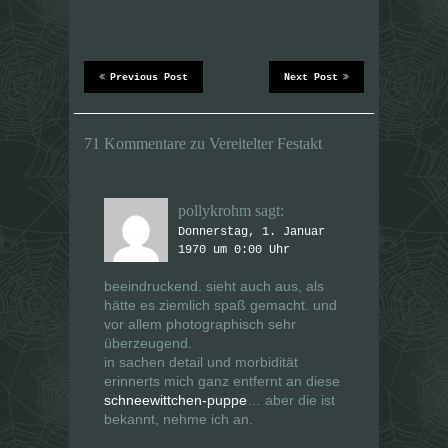
e
e
i
i
l
l
e
e
n
n
(
(
W
W
Previous Post
Next Post
i
i
r
r
d
d
i
i
n
n
71 Kommentare zu Vereitelter Festakt
n
n
e
e
u
u
e
e
m
m
F
F
pollykrohm
sagt:
e
e
n
n
Donnerstag, 1. Januar
s
s
1970 um 0:00 Uhr
t
t
e
e
r
r
beeindruckend. sieht auch aus, als
g
g
e
e
hätte es ziemlich spaß gemacht. und
ö
ö
vor allem photographisch sehr
f
f
f
f
überzeugend.
n
n
in sachen detail und morbidität
e
e
t
t
erinnerts mich ganz entfernt an diese
)
)
schneewittchen-puppe
… aber die ist
bekannt, nehme ich an.