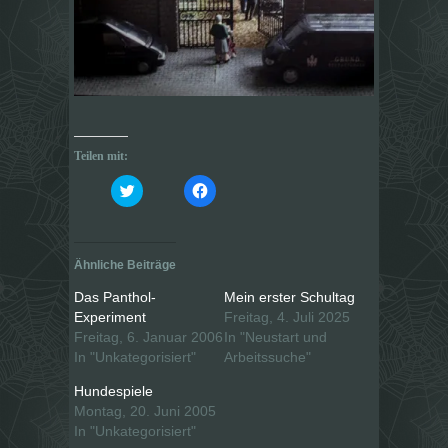
Teilen mit:
K
K
l
l
i
i
c
c
k
k
,
,
u
u
Ähnliche Beiträge
m
m
ü
a
b
u
Das Panthol-
Mein erster Schultag
e
f
Experiment
Freitag, 4. Juli 2025
r
F
T
a
Freitag, 6. Januar 2006
In "Neustart und
w
c
i
e
In "Unkategorisiert"
Arbeitssuche"
t
b
t
o
Hundespiele
e
o
r
k
Montag, 20. Juni 2005
z
z
u
u
In "Unkategorisiert"
t
t