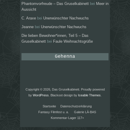
Phantomvorfreude – Das Gruselkabinett
bei
Meer in
Aussicht
C. Araxe
bei
Unerwünschter Nachwuchs
Jeanne
bei
Unerwünschter Nachwuchs
Die lieben Bewohner*innen, Teil 5 – Das
Gruselkabinett
bei
Faule Weihnachtsgrüße
Gehenna
Copyright © 2026, Das Gruselkabinett. Proudly powered
by
WordPress
. Blackoot design by
Iceable Themes
.
Startseite
Datenschutzerklärung
Fantasy Filmfest u. a.
Galerie LÀ-BAS
Kommentar-Lager 117+