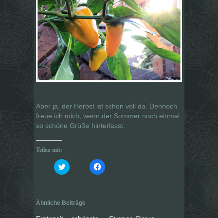
Aber ja, der Herbst ist schon voll da. Dennoch
freue ich mich, wenn der Sommer noch einmal
so schöne Grüße hinterlässt.
Teilen mit:
K
K
l
l
i
i
c
c
k
k
,
,
u
u
Ähnliche Beiträge
m
m
ü
a
b
u