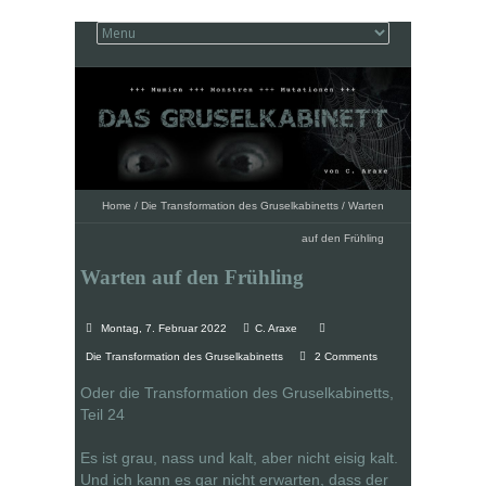
Home
/
Die Transformation des Gruselkabinetts
/
Warten
auf den Frühling
Warten auf den Frühling
Montag, 7. Februar 2022
C. Araxe
Die Transformation des Gruselkabinetts
2 Comments
Oder die Transformation des Gruselkabinetts,
Teil 24
Es ist grau, nass und kalt, aber nicht eisig kalt.
Und ich kann es gar nicht erwarten, dass der