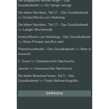
Die Blogpausen werden länger – Das
Gruselkabinett
bei
Als Vampir versagt
Die lieben Nachbarn, Teil 17 – Das Gruselkabinett
bei
Knutschflecke zum Muttertag
Die lieben Nachbarn, Teil 17 – Das Gruselkabinett
bei
Langes Wochenende
Knutschflecke zum Muttertag – Das Gruselkabinett
bei
Wenn Privates beruflich wird
Phantomvorfreude – Das Gruselkabinett
bei
Meer in
Aussicht
C. Araxe
bei
Unerwünschter Nachwuchs
Jeanne
bei
Unerwünschter Nachwuchs
Die lieben Bewohner*innen, Teil 5 – Das
Gruselkabinett
bei
Faule Weihnachtsgrüße
Gehenna