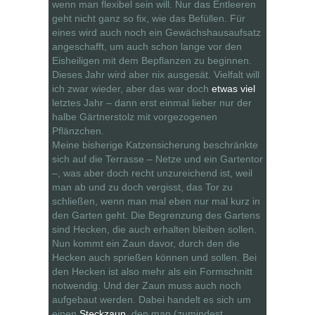
wenn man flexibel sein will. Nur das Entleeren
geht nicht ganz so fix, wie das Befüllen. Für
eines wird auch noch ein Gewächshausaufsatz
angeschafft, um auch schon lange vor den
Eisheiligen mit dem Bepflanzen zu beginnen.
Dieses Jahr wird aber nix ausgesät. Vielfalt will
ich zwar wieder, aber das war doch
etwas viel
letztes Jahr – dann erst einmal lieber nur der
halbe Gärtnerstolz mit vorgezogenen
Pflänzchen.
Meine bisherige Katzensicherung beschränkte
sich auf die Terrasse – Netze und ein Gartentor
–, was aber doch recht unzureichend ist, weil
man ab und zu doch vergisst, das Tor zu
schließen, wenn man mal eben nur mal kurz in
den Garten geht. Die Begrenzung des Gartens
sind Hecken, die auch erhalten bleiben sollen.
Nun kommt ein Zaun davor, durch den die
Hecken auch sprießen können und sollen. Bei
den Hecken ist also mehr als ein Formschnitt
notwendig. Und der Zaun muss auch noch
aufgebaut werden. Dabei handelt es sich um
einen
Steckzaun
, den man (zumindest