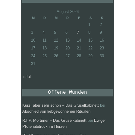
August 2026
M
D
M
D
F
S
S
1
2
3
4
5
6
7
8
9
10
11
12
13
14
15
16
17
18
19
20
21
22
23
24
25
26
27
28
29
30
31
« Jul
Offene Wunden
Kurz, aber sehr schön – Das Gruselkabinett
bei
Abschied von liebgewonnenen Ritualen
R.I.P. Mortimer – Das Gruselkabinett
bei
Ewiger
Pfotenabdruck im Herzen