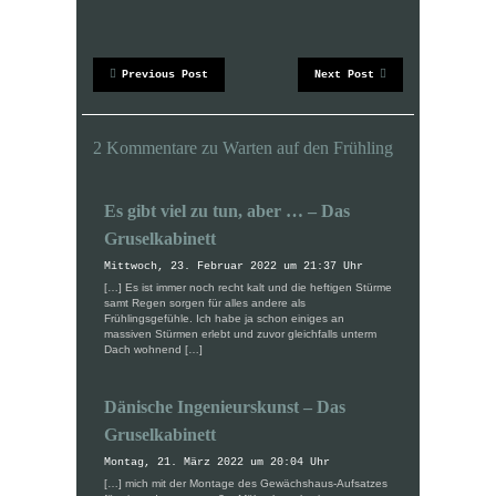
c
c
k
k
,
,
u
u
m
m
ü
a
Previous Post
Next Post
b
u
e
f
r
F
T
a
w
c
2 Kommentare zu Warten auf den Frühling
i
e
t
b
t
o
e
o
r
k
Es gibt viel zu tun, aber … – Das
z
z
u
u
Gruselkabinett
t
t
e
e
Mittwoch, 23. Februar 2022 um 21:37 Uhr
i
i
l
l
[…] Es ist immer noch recht kalt und die heftigen Stürme
e
e
samt Regen sorgen für alles andere als
n
n
Frühlingsgefühle. Ich habe ja schon einiges an
(
(
massiven Stürmen erlebt und zuvor gleichfalls unterm
W
W
Dach wohnend […]
i
i
r
r
d
d
i
i
Dänische Ingenieurskunst – Das
n
n
n
n
e
e
Gruselkabinett
u
u
e
e
Montag, 21. März 2022 um 20:04 Uhr
m
m
[…] mich mit der Montage des Gewächshaus-Aufsatzes
F
F