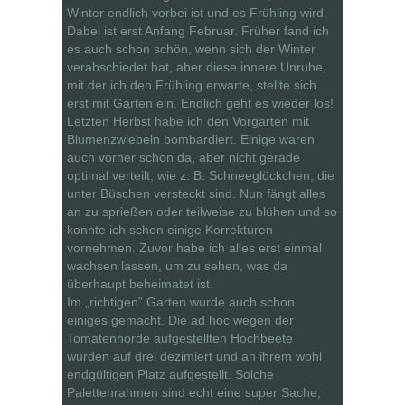
Winter endlich vorbei ist und es Frühling wird.
Dabei ist erst Anfang Februar. Früher fand ich
es auch schon schön, wenn sich der Winter
verabschiedet hat, aber diese innere Unruhe,
mit der ich den Frühling erwarte, stellte sich
erst mit Garten ein. Endlich geht es wieder los!
Letzten Herbst habe ich den Vorgarten mit
Blumenzwiebeln bombardiert. Einige waren
auch vorher schon da, aber nicht gerade
optimal verteilt, wie z. B. Schneeglöckchen, die
unter Büschen versteckt sind. Nun fängt alles
an zu sprießen oder teilweise zu blühen und so
konnte ich schon einige Korrekturen
vornehmen. Zuvor habe ich alles erst einmal
wachsen lassen, um zu sehen, was da
überhaupt beheimatet ist.
Im „richtigen” Garten wurde auch schon
einiges gemacht. Die ad hoc wegen der
Tomatenhorde aufgestellten Hochbeete
wurden auf drei dezimiert und an ihrem wohl
endgültigen Platz aufgestellt. Solche
Palettenrahmen sind echt eine super Sache,