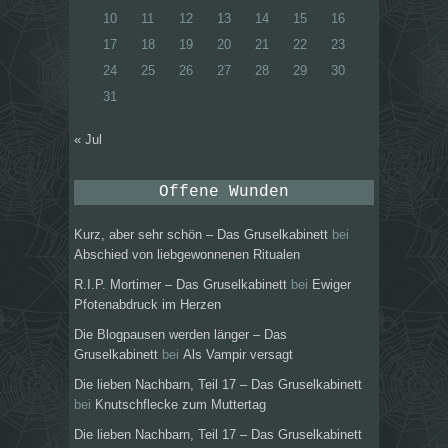
10
11
12
13
14
15
16
17
18
19
20
21
22
23
24
25
26
27
28
29
30
31
« Jul
Offene Wunden
Kurz, aber sehr schön – Das Gruselkabinett
bei
Abschied von liebgewonnenen Ritualen
R.I.P. Mortimer – Das Gruselkabinett
bei
Ewiger
Pfotenabdruck im Herzen
Die Blogpausen werden länger – Das
Gruselkabinett
bei
Als Vampir versagt
Die lieben Nachbarn, Teil 17 – Das Gruselkabinett
bei
Knutschflecke zum Muttertag
Die lieben Nachbarn, Teil 17 – Das Gruselkabinett