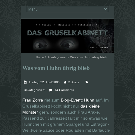
Home
/
Unkategorisiert
/
Was vom Huhn übrig blieb
Was vom Huhn übrig blieb
Freitag, 22. April 2005
C. Araxe
Unkategorisiert
14 Comments
Frau Zorra
rief zum
Blog-Event: Huhn
auf. Im
Gruselkabinett kocht nicht nur
das kleine
Monster
gern, sondern auch Frau Araxe.
Passend zur Jahreszeit fällt mir so etwas wie
Hühnchen mit grünem Spargel und Estragon-
Weißwein-Sauce oder Rouladen mit Bärlauch-