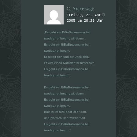
C. Araxe
sagt:
Freitag, 22. April
2005 um 20:29 Uhr
„Es geht ein BiBaButzemann bei
twoday.net herum, widebum.
Es geht ein BiBaButzemann bei
twoday.net herum.
Er rüttelt sich und schüttelt sich,
er wirft einen Kommentar hinter sich.
Es geht ein BiBaButzemann bei
twoday.net herum.
Es geht ein BiBaButzemann bei
twoday.net herum, widebum
Es geht ein BiBaButzemann bei
twoday.net herum.
Bald ist er hier, bald ist er dort,
und plötzlich ist er wieder fort.
Es geht ein BiBaButzemann bei
twoday.net herum.“