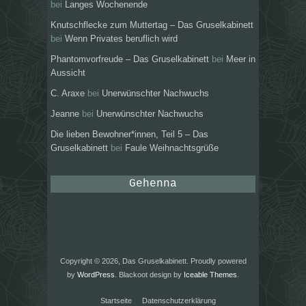
bei
Langes Wochenende
Knutschflecke zum Muttertag – Das Gruselkabinett
bei
Wenn Privates beruflich wird
Phantomvorfreude – Das Gruselkabinett
bei
Meer in
Aussicht
C. Araxe
bei
Unerwünschter Nachwuchs
Jeanne
bei
Unerwünschter Nachwuchs
Die lieben Bewohner*innen, Teil 5 – Das
Gruselkabinett
bei
Faule Weihnachtsgrüße
Gehenna
Copyright © 2026, Das Gruselkabinett. Proudly powered
by
WordPress
. Blackoot design by
Iceable Themes
.
Startseite
Datenschutzerklärung