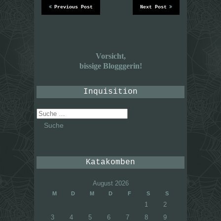
Previous Post
Next Post
Vorsicht,
bissige Blogggerin!
Inquisition
Suche
nach:
Katakomben
August 2026
M
D
M
D
F
S
S
1
2
3
4
5
6
7
8
9