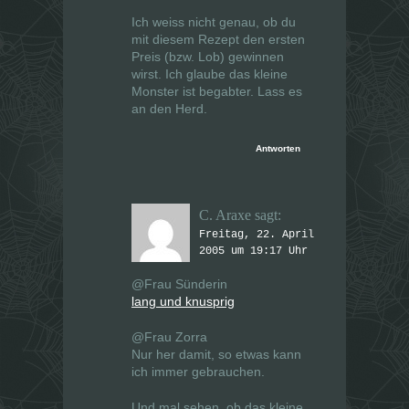
Ich weiss nicht genau, ob du
mit diesem Rezept den ersten
Preis (bzw. Lob) gewinnen
wirst. Ich glaube das kleine
Monster ist begabter. Lass es
an den Herd.
Antworten
C. Araxe
sagt:
Freitag, 22. April
2005 um 19:17 Uhr
@Frau Sünderin
lang und knusprig
@Frau Zorra
Nur her damit, so etwas kann
ich immer gebrauchen.
Und mal sehen, ob das kleine