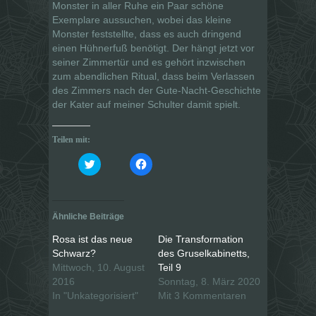
Monster in aller Ruhe ein Paar schöne
Exemplare aussuchen, wobei das kleine
Monster feststellte, dass es auch dringend
einen Hühnerfuß benötigt. Der hängt jetzt vor
seiner Zimmertür und es gehört inzwischen
zum abendlichen Ritual, dass beim Verlassen
des Zimmers nach der Gute-Nacht-Geschichte
der Kater auf meiner Schulter damit spielt.
Teilen mit:
K
K
l
l
i
i
c
c
k
k
,
,
u
u
Ähnliche Beiträge
m
m
ü
a
b
u
Rosa ist das neue
Die Transformation
e
f
Schwarz?
des Gruselkabinetts,
r
F
T
a
Mittwoch, 10. August
Teil 9
w
c
i
e
2016
Sonntag, 8. März 2020
t
b
In "Unkategorisiert"
Mit 3 Kommentaren
t
o
e
o
r
k