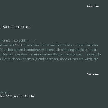
Antworten
i 2021 um 17:11 Uhr
ist nicht so schlimm. ;·)
cht mal auf
117+
hinweisen. Es ist nämlich nicht so, dass hier alles
ie unliebsamen Kommentare lösche ich allerdings nicht, sondern
prünglich war das mal ein eigenes Blog auf twoday.net. Lassen Sie
on Herrn Neon verleiten (ziemlich sicher, dass er das tun wird), die
Antworten
s
sagt:
Mai 2021 um 14:43 Uhr