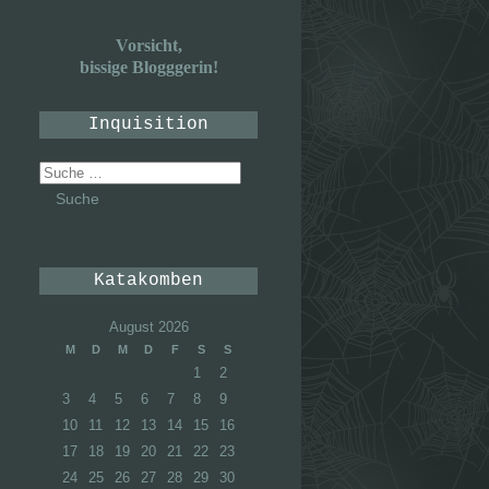
Vorsicht,
bissige Blogggerin!
Inquisition
Suche
nach:
Katakomben
August 2026
M
D
M
D
F
S
S
1
2
3
4
5
6
7
8
9
10
11
12
13
14
15
16
17
18
19
20
21
22
23
24
25
26
27
28
29
30