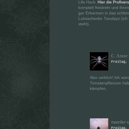
Life Hack:
Hier die Profiver
komplett freidreht und Ihr
gar Erbarmen in das schli
Lukaschenko Twodays (ich k
steht).
C. Araxe
Freitag,
Also wirklich! Ich wü
Tomatenpflanzen hab
kämpfen.
mareike
s
Freitag,