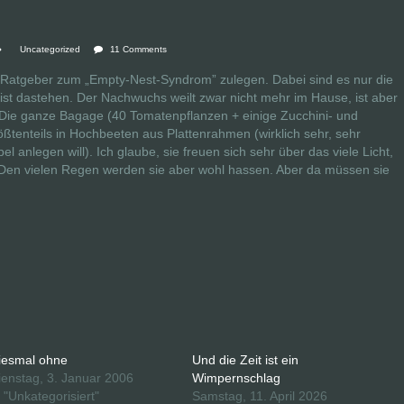
Uncategorized
11 Comments
ei Ratgeber zum „Empty-Nest-Syndrom” zulegen. Dabei sind es nur die
st dastehen. Der Nachwuchs weilt zwar nicht mehr im Hause, ist aber
. Die ganze Bagage (40 Tomatenpflanzen + einige Zucchini- und
ößtenteils in Hochbeeten aus Plattenrahmen (wirklich sehr, sehr
l anlegen will). Ich glaube, sie freuen sich sehr über das viele Licht,
Den vielen Regen werden sie aber wohl hassen. Aber da müssen sie
iesmal ohne
Und die Zeit ist ein
ienstag, 3. Januar 2006
Wimpernschlag
n "Unkategorisiert"
Samstag, 11. April 2026