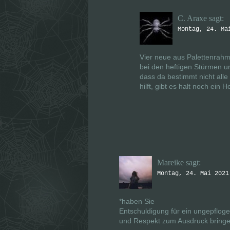
n
n
e
e
t
t
C. Araxe
sagt:
)
)
Montag, 24. Ma
Vier neue aus Palettenrahm
bei den heftigen Stürmen u
dass da bestimmt nicht all
hilft, gibt es halt noch ein
Mareike
sagt:
Montag, 24. Mai 2021
*haben Sie
Entschuldigung für ein ungepflog
und Respekt zum Ausdruck bringen