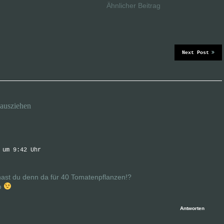
Ähnlicher Beitrag
Next Post
ausziehen
 um 9:42 Uhr
hast du denn da für 40 Tomatenpflanzen!?
so
Antworten