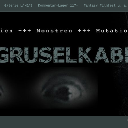
Galerie LÀ-BAS
Kommentar-Lager 117+
Fantasy Filmfest u. a.