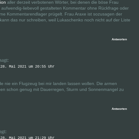
sion
aller derzeit verbotenen Wörter, bei denen die böse Frau
en aufwendig-liebevoll gestalteten Kommentar ohne Rückfrage oder
mme Kommentarendlager prügelt. Frau Araxe ist sozusagen der
ann das nur schreiben, weil Lukaschenko noch nicht auf der Liste
Antworten
sagt:
 28. Mai 2021 um 20:55 Uhr
rde nie ein Flugzeug bei mir landen lassen wollen. Die armen
en schon genug mit Dauerregen, Sturm und Sonnenmangel zu
Antworten
agt:
 28. Mai 2021 um 21:29 Uhr