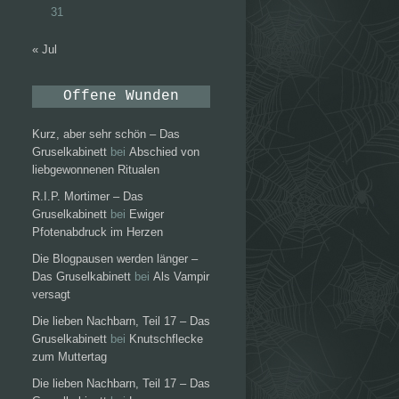
31
« Jul
Offene Wunden
Kurz, aber sehr schön – Das
Gruselkabinett
bei
Abschied von
liebgewonnenen Ritualen
R.I.P. Mortimer – Das
Gruselkabinett
bei
Ewiger
Pfotenabdruck im Herzen
Die Blogpausen werden länger –
Das Gruselkabinett
bei
Als Vampir
versagt
Die lieben Nachbarn, Teil 17 – Das
Gruselkabinett
bei
Knutschflecke
zum Muttertag
Die lieben Nachbarn, Teil 17 – Das