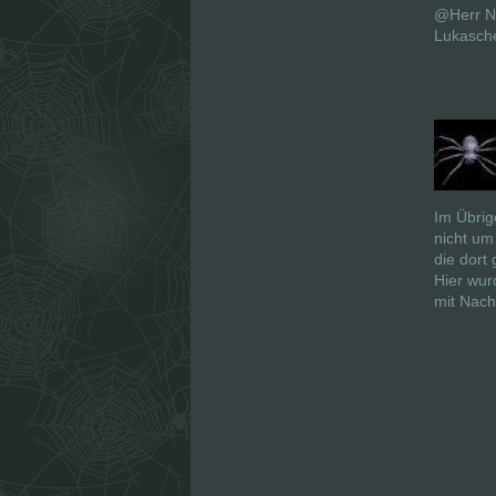
@Herr N
Lukaschen
Im Übrig
nicht um
die dort
Hier wur
mit Nach