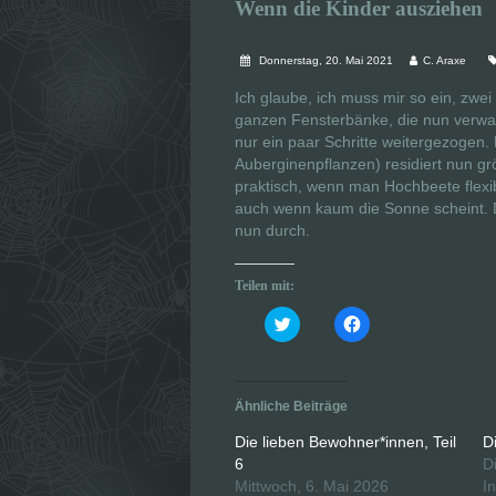
Wenn die Kinder ausziehen
Donnerstag, 20. Mai 2021
C. Araxe
Ich glaube, ich muss mir so ein, zw
ganzen Fensterbänke, die nun verwai
nur ein paar Schritte weitergezogen
Auberginenpflanzen) residiert nun gr
praktisch, wenn man Hochbeete flexibe
auch wenn kaum die Sonne scheint. 
nun durch.
Teilen mit:
K
K
l
l
i
i
c
c
k
k
,
,
u
u
Ähnliche Beiträge
m
m
ü
a
b
u
Die lieben Bewohner*innen, Teil
D
e
f
6
D
r
F
T
a
Mittwoch, 6. Mai 2026
I
w
c