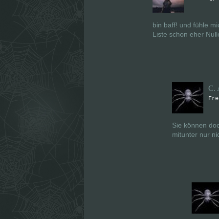
bin baff! und fühle m
Liste schon eher Null
C. 
Fre
Sie können doc
mitunter nur ni