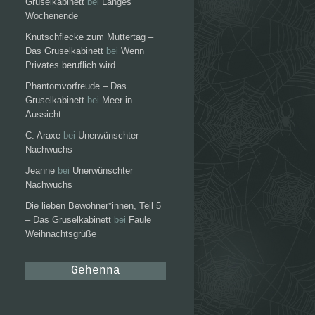
Gruselkabinett
bei
Langes
Wochenende
Knutschflecke zum Muttertag –
Das Gruselkabinett
bei
Wenn
Privates beruflich wird
Phantomvorfreude – Das
Gruselkabinett
bei
Meer in
Aussicht
C. Araxe
bei
Unerwünschter
Nachwuchs
Jeanne
bei
Unerwünschter
Nachwuchs
Die lieben Bewohner*innen, Teil 5
– Das Gruselkabinett
bei
Faule
Weihnachtsgrüße
Gehenna