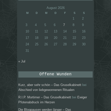
August 2026
M
D
M
D
F
S
S
1
2
3
4
5
6
7
8
9
10
11
12
13
14
15
16
17
18
19
20
21
22
23
24
25
26
27
28
29
30
31
« Jul
Offene Wunden
Kurz, aber sehr schön – Das Gruselkabinett
bei
Abschied von liebgewonnenen Ritualen
R.I.P. Mortimer – Das Gruselkabinett
bei
Ewiger
Pfotenabdruck im Herzen
Die Blogpausen werden länger – Das