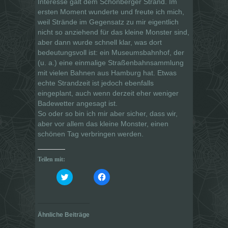
Interesse galt dem Schönberger Strand. Im
ersten Moment wunderte und freute ich mich,
weil Strände im Gegensatz zu mir eigentlich
nicht so anziehend für das kleine Monster sind,
aber dann wurde schnell klar, was dort
bedeutungsvoll ist: ein Museumsbahnhof, der
(u. a.) eine einmalige Straßenbahnsammlung
mit vielen Bahnen aus Hamburg hat. Etwas
echte Strandzeit ist jedoch ebenfalls
eingeplant, auch wenn derzeit eher weniger
Badewetter angesagt ist.
So oder so bin ich mir aber sicher, dass wir,
aber vor allem das kleine Monster, einen
schönen Tag verbringen werden.
Teilen mit:
K
K
l
l
i
i
c
c
k
k
,
,
u
u
Ähnliche Beiträge
m
m
ü
a