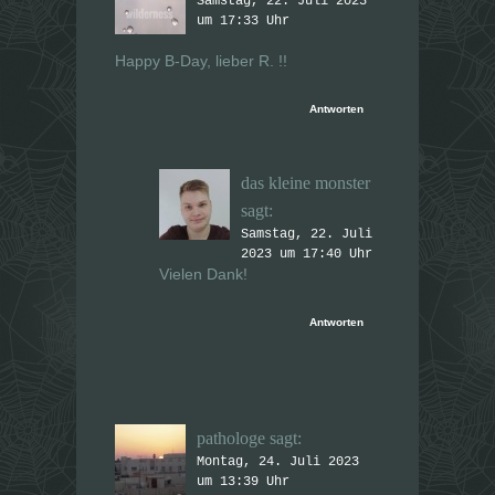
g
g
Samstag, 22. Juli 2023
e
e
um 17:33 Uhr
ö
ö
f
f
f
f
Happy B-Day, lieber R. !!
n
n
e
e
t
t
)
)
Antworten
das kleine monster
sagt:
Samstag, 22. Juli
2023 um 17:40 Uhr
Vielen Dank!
Antworten
pathologe
sagt:
Montag, 24. Juli 2023
um 13:39 Uhr