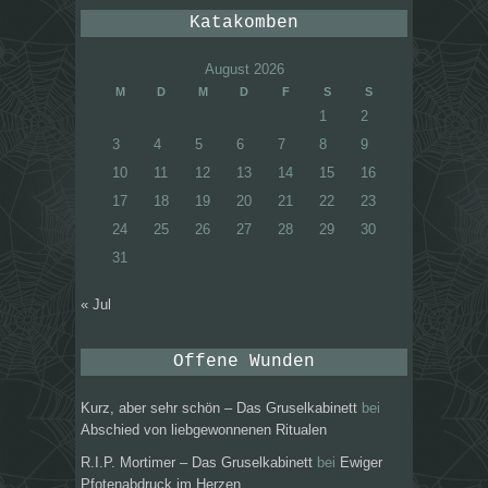
Katakomben
August 2026
M
D
M
D
F
S
S
1
2
3
4
5
6
7
8
9
10
11
12
13
14
15
16
17
18
19
20
21
22
23
24
25
26
27
28
29
30
31
« Jul
Offene Wunden
Kurz, aber sehr schön – Das Gruselkabinett
bei
Abschied von liebgewonnenen Ritualen
R.I.P. Mortimer – Das Gruselkabinett
bei
Ewiger
Pfotenabdruck im Herzen