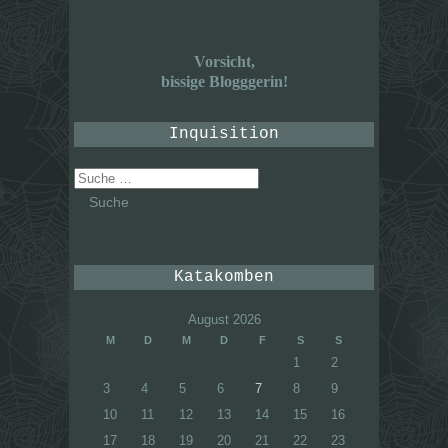
Vorsicht,
bissige Blogggerin!
Inquisition
Suche
nach:
Katakomben
August 2026
M
D
M
D
F
S
S
1
2
3
4
5
6
7
8
9
10
11
12
13
14
15
16
17
18
19
20
21
22
23