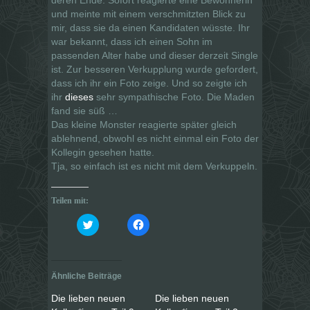
und meinte mit einem verschmitzten Blick zu
mir, dass sie da einen Kandidaten wüsste. Ihr
war bekannt, dass ich einen Sohn im
passenden Alter habe und dieser derzeit Single
ist. Zur besseren Verkupplung wurde gefordert,
dass ich ihr ein Foto zeige. Und so zeigte ich
ihr
dieses
sehr sympathische Foto. Die Maden
fand sie süß …
Das kleine Monster reagierte später gleich
ablehnend, obwohl es nicht einmal ein Foto der
Kollegin gesehen hatte.
Tja, so einfach ist es nicht mit dem Verkuppeln.
Teilen mit:
K
K
l
l
i
i
c
c
k
k
,
,
u
u
Ähnliche Beiträge
m
m
ü
a
b
u
Die lieben neuen
Die lieben neuen
e
f