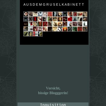
A U S D E M G R U S E L K A B I N E T T
Vorsicht,
bissige Blogggerin!
Inquisition