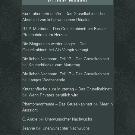
Offene Wunden
Kurz, aber sehr schön – Das Gruselkabinett
bei
Abschied von liebgewonnenen Ritualen
R.I.P. Mortimer – Das Gruselkabinett
bei
Ewiger
Pfotenabdruck im Herzen
Die Blogpausen werden länger – Das
Gruselkabinett
bei
Als Vampir versagt
Die lieben Nachbarn, Teil 17 – Das Gruselkabinett
bei
Knutschflecke zum Muttertag
Die lieben Nachbarn, Teil 17 – Das Gruselkabinett
bei
Langes Wochenende
Knutschflecke zum Muttertag – Das Gruselkabinett
bei
Wenn Privates beruflich wird
Phantomvorfreude – Das Gruselkabinett
bei
Meer in
Aussicht
C. Araxe
bei
Unerwünschter Nachwuchs
Jeanne
bei
Unerwünschter Nachwuchs