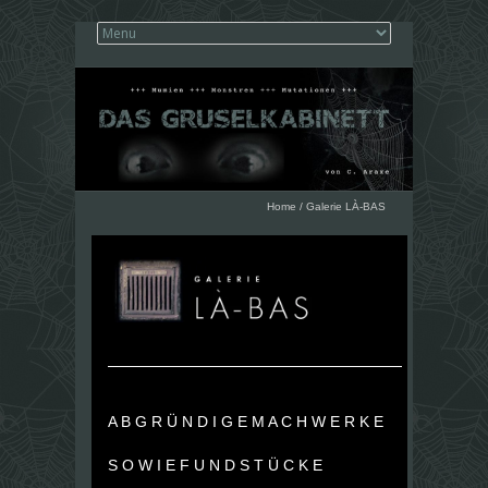
Home
/
Galerie LÀ-BAS
A B G R Ü N D I G E M A C H W E R K E
S O W I E F U N D S T Ü C K E