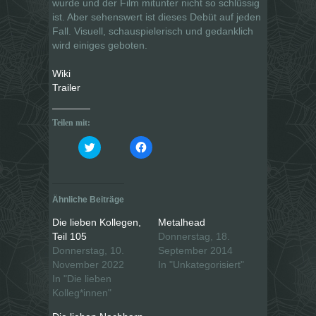
wurde und der Film mitunter nicht so schlüssig
ist. Aber sehenswert ist dieses Debüt auf jeden
Fall. Visuell, schauspielerisch und gedanklich
wird einiges geboten.
Wiki
Trailer
Teilen mit:
K
K
l
l
i
i
c
c
k
k
,
,
u
u
Ähnliche Beiträge
m
m
ü
a
b
u
Die lieben Kollegen,
Metalhead
e
f
Teil 105
Donnerstag, 18.
r
F
T
a
Donnerstag, 10.
September 2014
w
c
i
e
November 2022
In "Unkategorisiert"
t
b
In "Die lieben
t
o
e
o
Kolleg*innen"
r
k
z
z
u
u