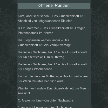
Offene Wunden
Kurz, aber sehr schön – Das Gruselkabinett
bei
Abschied von liebgewonnenen Ritualen
R.I.P. Mortimer – Das Gruselkabinett
bei
Ewiger
Pfotenabdruck im Herzen
Die Blogpausen werden länger – Das
Gruselkabinett
bei
Als Vampir versagt
Die lieben Nachbarn, Teil 17 – Das Gruselkabinett
bei
Knutschflecke zum Muttertag
Die lieben Nachbarn, Teil 17 – Das Gruselkabinett
bei
Langes Wochenende
Knutschflecke zum Muttertag – Das Gruselkabinett
bei
Wenn Privates beruflich wird
Phantomvorfreude – Das Gruselkabinett
bei
Meer in
Aussicht
C. Araxe
bei
Unerwünschter Nachwuchs
Jeanne
bei
Unerwünschter Nachwuchs