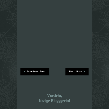
Previous Post
Next Post
Vorsicht,
bissige Blogggerin!