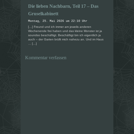
s
s
t
t
Die lieben Nachbarn, Teil 17 – Das
e
e
r
r
Gruselkabinett
g
g
e
e
Montag, 25. Mai 2026 um 22:10 Uhr
ö
ö
f
f
[…] Freund und ich immer am jeweils anderen
f
f
Wochenende frei haben und das kleine Monster ist ja
n
n
soundso beschäftigt. Beschäftigt bin ich eigentlich ja
e
e
auch – der Garten brüllt mich nahezu an. Und im Haus
t
t
)
)
… […]
Kommentar verfassen