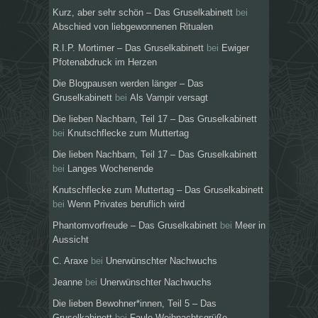
Kurz, aber sehr schön – Das Gruselkabinett
bei
Abschied von liebgewonnenen Ritualen
R.I.P. Mortimer – Das Gruselkabinett
bei
Ewiger
Pfotenabdruck im Herzen
Die Blogpausen werden länger – Das
Gruselkabinett
bei
Als Vampir versagt
Die lieben Nachbarn, Teil 17 – Das Gruselkabinett
bei
Knutschflecke zum Muttertag
Die lieben Nachbarn, Teil 17 – Das Gruselkabinett
bei
Langes Wochenende
Knutschflecke zum Muttertag – Das Gruselkabinett
bei
Wenn Privates beruflich wird
Phantomvorfreude – Das Gruselkabinett
bei
Meer in
Aussicht
C. Araxe
bei
Unerwünschter Nachwuchs
Jeanne
bei
Unerwünschter Nachwuchs
Die lieben Bewohner*innen, Teil 5 – Das
Gruselkabinett
bei
Faule Weihnachtsgrüße