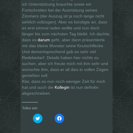
ich Unterstützung brauchte sowie ein
Fortschreiten bei der Ausmistung seines
Zimmers (der Auszug ist ja noch lange nicht
wirklich vollzogen). Aber es kündigte an, dass
es erst einmal reden wollte und nun doch
länger bis zum nächsten Tag bleibt. Ich dachte,
dass es
darum
geht, aber dann präsentierte
mir das kleine Monster seine Knutschflecke.
Und dementsprechend gab es sehr viel
Redebedarf. Details haben hier nichts zu
suchen, aber ich freute mich mit ihm sehr und
wünschte ihm, dass er all dies in vollen Zügen
genießen soll.
Klar, dass es nun noch weniger Zeit für mich
hat und auch die
Kollegin
ist nun definitiv
abgeschrieben.
Teilen mit:
K
K
l
l
i
i
c
c
k
k