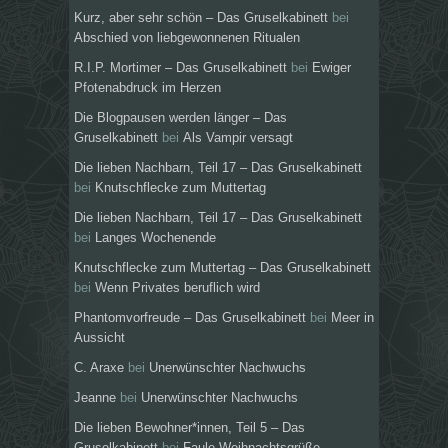
Kurz, aber sehr schön – Das Gruselkabinett
bei
Abschied von liebgewonnenen Ritualen
R.I.P. Mortimer – Das Gruselkabinett
bei
Ewiger
Pfotenabdruck im Herzen
Die Blogpausen werden länger – Das
Gruselkabinett
bei
Als Vampir versagt
Die lieben Nachbarn, Teil 17 – Das Gruselkabinett
bei
Knutschflecke zum Muttertag
Die lieben Nachbarn, Teil 17 – Das Gruselkabinett
bei
Langes Wochenende
Knutschflecke zum Muttertag – Das Gruselkabinett
bei
Wenn Privates beruflich wird
Phantomvorfreude – Das Gruselkabinett
bei
Meer in
Aussicht
C. Araxe
bei
Unerwünschter Nachwuchs
Jeanne
bei
Unerwünschter Nachwuchs
Die lieben Bewohner*innen, Teil 5 – Das
Gruselkabinett
bei
Faule Weihnachtsgrüße