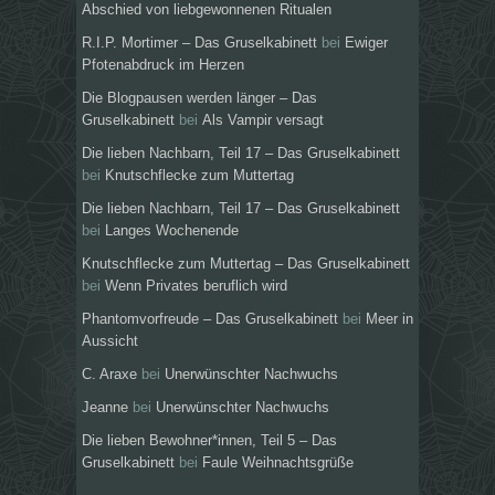
Abschied von liebgewonnenen Ritualen
R.I.P. Mortimer – Das Gruselkabinett
bei
Ewiger
Pfotenabdruck im Herzen
Die Blogpausen werden länger – Das
Gruselkabinett
bei
Als Vampir versagt
Die lieben Nachbarn, Teil 17 – Das Gruselkabinett
bei
Knutschflecke zum Muttertag
Die lieben Nachbarn, Teil 17 – Das Gruselkabinett
bei
Langes Wochenende
Knutschflecke zum Muttertag – Das Gruselkabinett
bei
Wenn Privates beruflich wird
Phantomvorfreude – Das Gruselkabinett
bei
Meer in
Aussicht
C. Araxe
bei
Unerwünschter Nachwuchs
Jeanne
bei
Unerwünschter Nachwuchs
Die lieben Bewohner*innen, Teil 5 – Das
Gruselkabinett
bei
Faule Weihnachtsgrüße