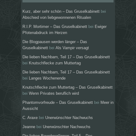
Kurz, aber sehr schön – Das Gruselkabinett
bei
Abschied von liebgewonnenen Ritualen
R.I.P. Mortimer – Das Gruselkabinett
bei
Ewiger
Pfotenabdruck im Herzen
Die Blogpausen werden länger – Das
Gruselkabinett
bei
Als Vampir versagt
Die lieben Nachbarn, Teil 17 – Das Gruselkabinett
bei
Knutschflecke zum Muttertag
Die lieben Nachbarn, Teil 17 – Das Gruselkabinett
bei
Langes Wochenende
Knutschflecke zum Muttertag – Das Gruselkabinett
bei
Wenn Privates beruflich wird
Phantomvorfreude – Das Gruselkabinett
bei
Meer in
Aussicht
C. Araxe
bei
Unerwünschter Nachwuchs
Jeanne
bei
Unerwünschter Nachwuchs
Die lieben Bewohner*innen, Teil 5 – Das